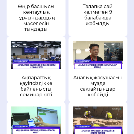
Өңір басшысы
Талапқа сай
кентаулық
келмеген 9
тұрғындардың
балабақша
мәселесін
жабылды
тыңдады
Ақпараттық
Аналық жасушасын
қауіпсіздікке
мұзда
байланысты
сақтайтындар
семинар өтті
көбейді