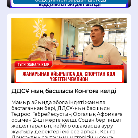
ДДСҰ ның басшысы Конгоға келді
Мамыр айында эбола індеті жайыла
бастағаннан бері, ДДСҰ-ның басшысы
Тедрос Гебрейесустың Орталық Африкаға
осымен 2-ші мәрте келді. Содан бері індет
жедел таралып, кейбір ошақтарда ауру
жұқтыру деректері екі есе артқан. Конго
Денсаулық сақтау министрлігінің соңғы