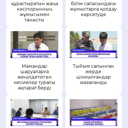
құрастыратын жаңа
білім саласындағы
кәсіпорынның
жұмыстарға қолдау
жұмысымен
көрсетуде
танысты
Мамандар
Тыйым салынған
шаруаларға
жерде
жеңілдетілген
шомылғандар
несиелер туралы
жазаланды
ақпарат берді