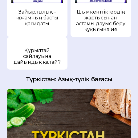
Зайырлылық –
Шымкенттіктердің
қоғамның басты
жартысынан
қағидаты
астамы дауыс беру
құқығына ие
Құрылтай
сайлауына
дайындық қалай?
Түркістан: Азық-түлік бағасы