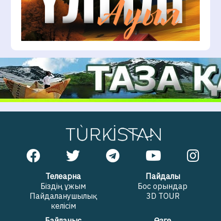
Телеарна
Пайдалы
Біздің ұжым
Бос орындар
Пайдаланушылық
3D TOUR
келісім
Байланыс
Өзге