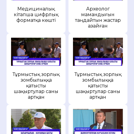
Медициналық
Археолог
кітапша цифрлық
мамандығын
форматқа көшті
таңдайтын жастар
азайған
Тұрмыстық зорлық
Тұрмыстық зорлық
зомбылыққа
зомбылыққа
қатысты
қатысты
шақыртулар саны
шақыртулар саны
артқан
артқан