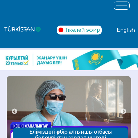
Тікелей эфир
English
Еліміздегі әрбір алтыншы отбасы
бедеуліктен зардап шегеді