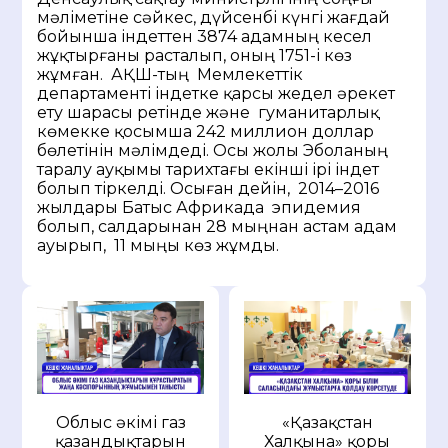
мәліметіне сәйкес, дүйсенбі күнгі жағдай
бойынша індеттен 3874 адамның кесел
жұқтырғаны расталып, оның 1751-і көз
жұмған. АҚШ-тың Мемлекеттік
департаменті індетке қарсы жедел әрекет
ету шарасы ретінде және гуманитарлық
көмекке қосымша 242 миллион доллар
бөлетінін мәлімдеді. Осы жолы Эболаның
таралу ауқымы тарихтағы екінші ірі індет
болып тіркелді. Осыған дейін, 2014–2016
жылдары Батыс Африкада эпидемия
болып, салдарынан 28 мыңнан астам адам
ауырып, 11 мыңы көз жұмды.
Облыс әкімі газ
«Қазақстан
қазандықтарын
Халқына» қоры