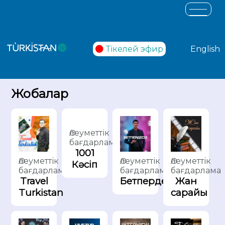
Тікелей эфир
English
Жобалар
Әлеуметтік
бағдарлама
1001
Әлеуметтік
Әлеуметтік
Әлеуметтік
Кәсіп
бағдарлама
бағдарлама
бағдарлама
Жан
Бетпердесіз
Travel
сарайы
Turkistan