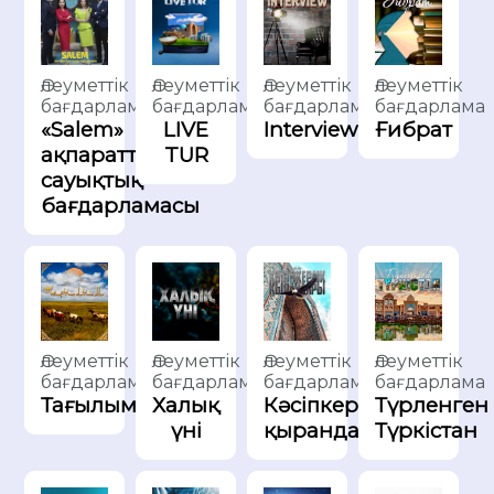
Әлеуметтік
Әлеуметтік
Әлеуметтік
Әлеуметтік
бағдарлама
бағдарлама
бағдарлама
бағдарлама
«Salem»
Interview
LIVE
Ғибрат
ақпараттық-
TUR
сауықтық
бағдарламасы
Әлеуметтік
Әлеуметтік
Әлеуметтік
Әлеуметтік
бағдарлама
бағдарлама
бағдарлама
бағдарлама
Кәсіпкерлік
Халық
Тағылым
Түрленген
қырандары
үні
Түркістан