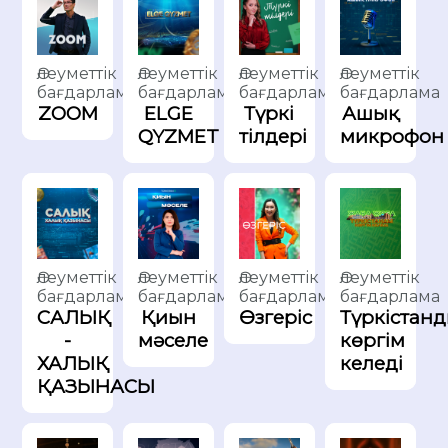
Әлеуметтік
Әлеуметтік
Әлеуметтік
Әлеуметтік
бағдарлама
бағдарлама
бағдарлама
бағдарлама
ZOOM
ELGE
Түркі
Ашық
QYZMET
тілдері
микрофон
Әлеуметтік
Әлеуметтік
Әлеуметтік
Әлеуметтік
бағдарлама
бағдарлама
бағдарлама
бағдарлама
САЛЫҚ
Қиын
Өзгеріс
Түркістан
-
мәселе
көргім
ХАЛЫҚ
келеді
ҚАЗЫНАСЫ