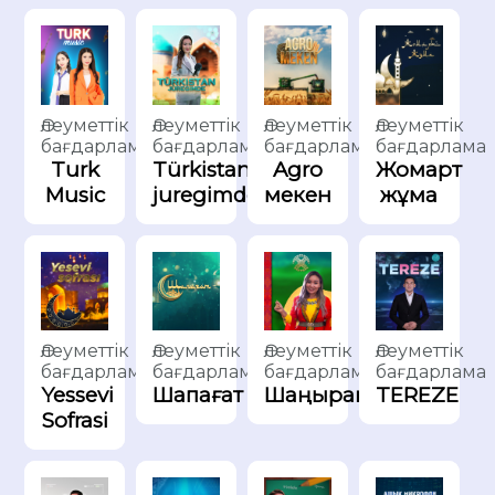
Әлеуметтік
Әлеуметтік
Әлеуметтік
Әлеуметтік
бағдарлама
бағдарлама
бағдарлама
бағдарлама
Turk
Türkistan
Agro
Жомарт
Music
juregimde
мекен
жұма
Әлеуметтік
Әлеуметтік
Әлеуметтік
Әлеуметтік
бағдарлама
бағдарлама
бағдарлама
бағдарлама
Yessevi
Шапағат
Шаңырақ
TEREZE
Sofrasi