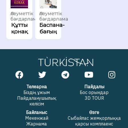
Әлеуметтік
Әлеуметтік
бағдарлама
бағдарлама
Құтты
Баспана-
қонақ
бағың
Телеарна
Пайдалы
Біздің ұжым
Бос орындар
Пайдаланушылық
3D TOUR
келісім
Байланыс
Өзге
Мекенжай
Сыбайлас жемқорлыққа
Жарнама
қарсы комплаенс