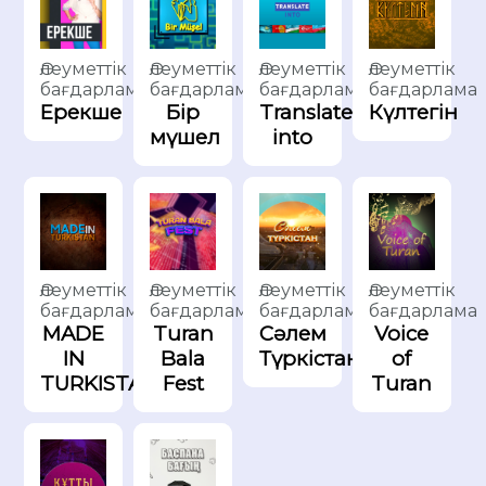
Әлеуметтік
Әлеуметтік
Әлеуметтік
Әлеуметтік
бағдарлама
бағдарлама
бағдарлама
бағдарлама
Ерекше
Бір
Translate
Күлтегін
мүшел
into
Әлеуметтік
Әлеуметтік
Әлеуметтік
Әлеуметтік
бағдарлама
бағдарлама
бағдарлама
бағдарлама
MADE
Turan
Сәлем
Voice
IN
Bala
Түркістан
of
TURKISTAN
Fest
Turan