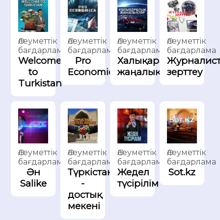
Әлеуметтік
Әлеуметтік
Әлеуметтік
Әлеуметтік
бағдарлама
бағдарлама
бағдарлама
бағдарлама
Халықаралық
Welcome
Pro
Журналист
жаңалықтар
to
Economica
зерттеу
Turkistan
Әлеуметтік
Әлеуметтік
Әлеуметтік
Әлеуметтік
бағдарлама
бағдарлама
бағдарлама
бағдарлама
Түркістан
Ән
Жедел
Sot.kz
-
Salike
түсірілім
достық
мекені