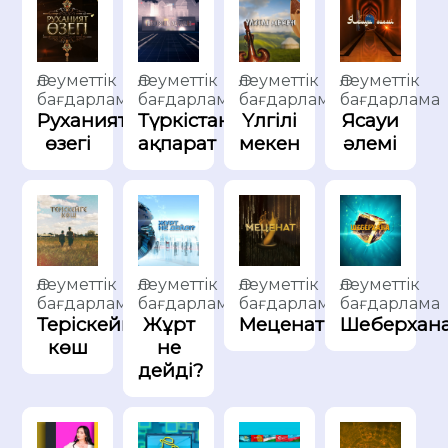
Әлеуметтік
Әлеуметтік
Әлеуметтік
Әлеуметтік
бағдарлама
бағдарлама
бағдарлама
бағдарлама
Руханият
Түркістан
Үлгілі
Ясауи
өзегі
ақпарат
мекен
әлемі
Әлеуметтік
Әлеуметтік
Әлеуметтік
Әлеуметтік
бағдарлама
бағдарлама
бағдарлама
бағдарлама
Теріскейге
Жұрт
Меценат
Шеберхан
көш
не
дейді?