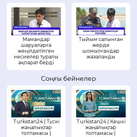
Мамандар
Тыйым салынған
шаруаларға
жерде
жеңілдетілген
шомылғандар
несиелер туралы
жазаланды
ақпарат берді
Соңғы бейнелер
Turkistan24 | Түскі
Turkistan24 | Кешкі
жаңалықтар
жаңалықтар
топтамасы |
топтамасы |