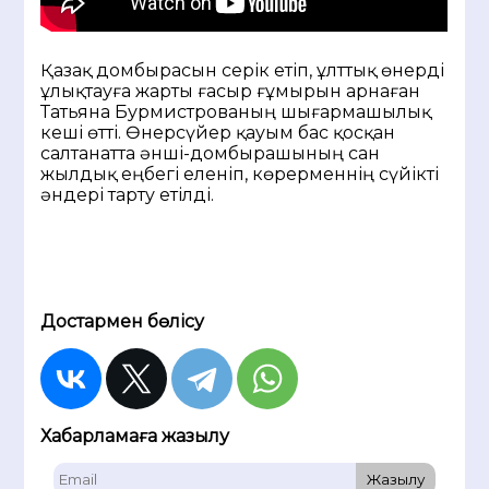
Қазақ домбырасын серік етіп, ұлттық өнерді
ұлықтауға жарты ғасыр ғұмырын арнаған
Татьяна Бурмистрованың шығармашылық
кеші өтті. Өнерсүйер қауым бас қосқан
салтанатта әнші-домбырашының сан
жылдық еңбегі еленіп, көрерменнің сүйікті
әндері тарту етілді.
Достармен бөлісу
Хабарламаға жазылу
Жазылу