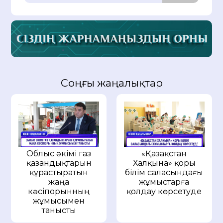
Соңғы жаңалықтар
Облыс әкімі газ
«Қазақстан
қазандықтарын
Халқына» қоры
құрастыратын
білім саласындағы
жаңа
жұмыстарға
кәсіпорынның
қолдау көрсетуде
жұмысымен
танысты