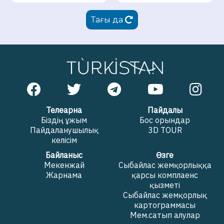
Тағы да
Телеарна
Пайдалы
Біздің ұжым
Бос орындар
Пайдаланушылық
3D TOUR
келісім
Байланыс
Өзге
Мекенжай
Сыбайлас жемқорлыққа
Жарнама
қарсы комплаенс
қызметі
Сыбайлас жемқорлық
картограммасы
Мем.сатып алулар