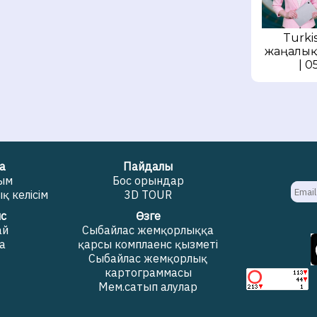
Turkis
жаңалық
| 0
а
Пайдалы
жым
Бос орындар
 келісім
3D TOUR
с
Өзге
ай
Сыбайлас жемқорлыққа
а
қарсы комплаенс қызметі
Сыбайлас жемқорлық
картограммасы
Мем.сатып алулар