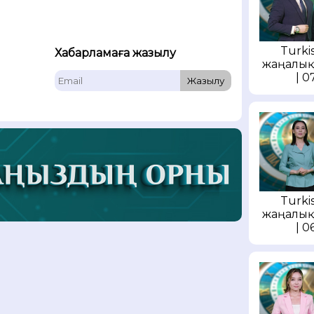
Turkis
Хабарламаға жазылу
жаңалық
| 0
Жазылу
Turkis
жаңалық
| 0