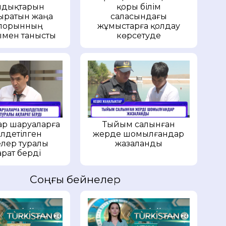
ндықтарын
қоры білім
ыратын жаңа
саласындағы
іпорынның
жұмыстарға қолдау
мен танысты
көрсетуде
р шаруаларға
Тыйым салынған
лдетілген
жерде шомылғандар
лер туралы
жазаланды
арат берді
Соңғы бейнелер