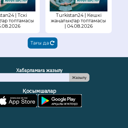
tan24 | Түскі
Turkistan24 | Кешкі
тар топтамасы
жаңалықтар топтамасы
5.08.2026
| 04.08.2026
Тағы да
Хабарламаға жазылу
Жазылу
Қосымшалар