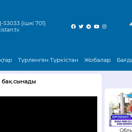
-53033 (ішкі 701)
istan.tv
қтар
Түрленген Түркістан
Жобалар
Бағд
а бақ сынады
Облы