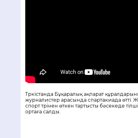
Түркістанда Бұқаралық ақпарат құралдары
журналистер арасында спартакиада өтті. Ж
спорт түрінен өткен тартысты бәсекеде тілш
ортаға салды.