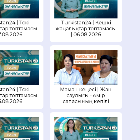
tan24 | Түскі
Turkistan24 | Кешкі
тар топтамасы
жаңалықтар топтамасы
7.08.2026
| 06.08.2026
Маман кеңесі | Жан
tan24 | Түскі
саулығы - өмір
тар топтамасы
сапасының кепілі
6.08.2026