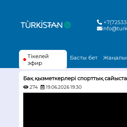
+7(72533)
info@turk
Тікелей
Басты бет
Жаңалы
эфир
Бақ қызметкерлері спорттық сайыст
274
19.06.2026 19:30