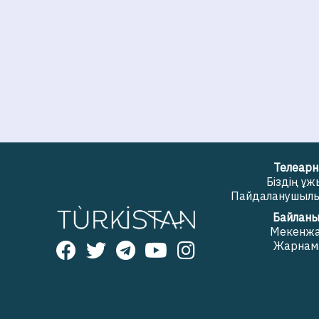
Телеарн
Біздің ұ
Пайдаланушылық
Байланы
Мекенж
Жарнам