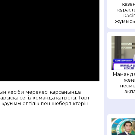
қаза
құраст
кәс
жұмысы
Маманда
жеңі
несие
ақп
ның кәсіби мерекесі қарсаңында
арысқа сегіз команда қатысты. Төрт
і қауымы ептілік пен шеберліктерін