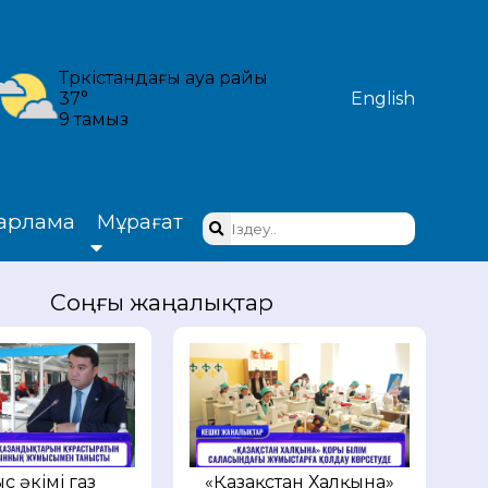
Түркістандағы ауа райы
37°
English
9 тамыз
арлама
Мұрағат
Соңғы жаңалықтар
с әкімі газ
«Қазақстан Халқына»