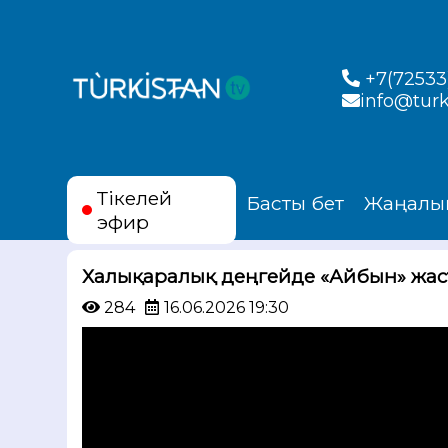
+7(72533)
info@turk
Тікелей
Басты бет
Жаңалы
эфир
Халықаралық деңгейде «Айбын» жас
284
16.06.2026 19:30