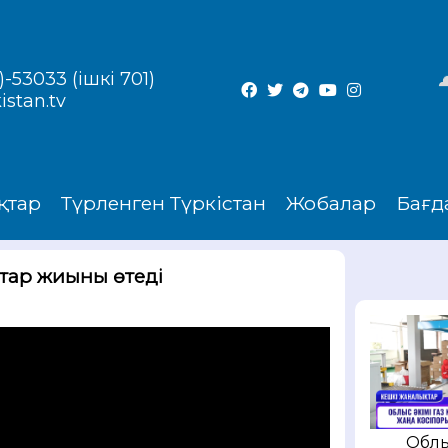
-53033 (ішкі 701)
istan.tv
қтар
Түрленген Түркістан
Жобалар
Бағд
тар жиыны өтеді
Облы