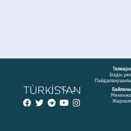
Телеарн
Біздің ұ
Пайдаланушылық
Байланы
Мекенж
Жарнам