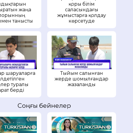
ндықтарын
қоры білім
ыратын жаңа
саласындағы
іпорынның
жұмыстарға қолдау
мен танысты
көрсетуде
р шаруаларға
Тыйым салынған
лдетілген
жерде шомылғандар
лер туралы
жазаланды
арат берді
Соңғы бейнелер