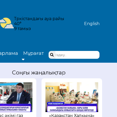
Түркістандағы ауа райы
40°
English
9 тамыз
арлама
Мұрағат
Соңғы жаңалықтар
с әкімі газ
«Қазақстан Халқына»