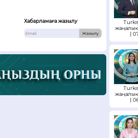
Хабарламаға жазылу
Turkis
жаңалық
Жазылу
| 0
Turkis
жаңалық
| 0