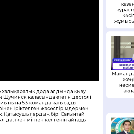
қаза
құраст
кәс
жұмысы
Маманда
жеңі
несие
ақп
р халықаралық дода алдында қызу
 Щучинск қаласында өтетін дәстүрлі
жиынына 53 команда қатысады.
інен іріктелген жасөспірімдермен
қ. Қатысушылардың бірі Сағынтай
 да үлкен үмітпен келгенін айтады.