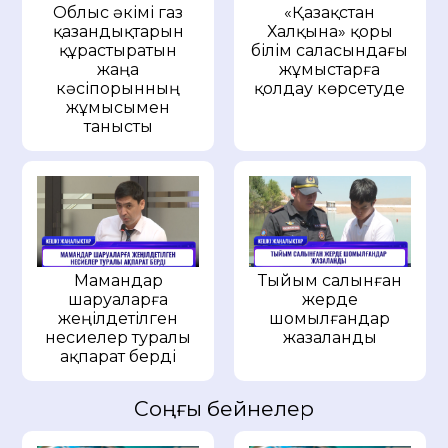
Облыс әкімі газ
«Қазақстан
қазандықтарын
Халқына» қоры
құрастыратын
білім саласындағы
жаңа
жұмыстарға
кәсіпорынның
қолдау көрсетуде
жұмысымен
танысты
Мамандар
Тыйым салынған
шаруаларға
жерде
жеңілдетілген
шомылғандар
несиелер туралы
жазаланды
ақпарат берді
Соңғы бейнелер