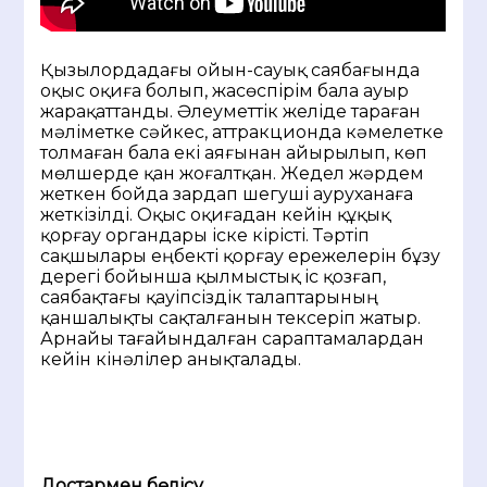
Қызылордадағы ойын-сауық саябағында
оқыс оқиға болып, жасөспірім бала ауыр
жарақаттанды. Әлеуметтік желіде тараған
мәліметке сәйкес, аттракционда кәмелетке
толмаған бала екі аяғынан айырылып, көп
мөлшерде қан жоғалтқан. Жедел жәрдем
жеткен бойда зардап шегуші ауруханаға
жеткізілді. Оқыс оқиғадан кейін құқық
қорғау органдары іске кірісті. Тәртіп
сақшылары еңбекті қорғау ережелерін бұзу
дерегі бойынша қылмыстық іс қозғап,
саябақтағы қауіпсіздік талаптарының
қаншалықты сақталғанын тексеріп жатыр.
Арнайы тағайындалған сараптамалардан
кейін кінәлілер анықталады.
Достармен бөлісу