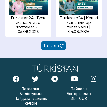
Turkistan24 | Түскі
Turkistan24 | Кешкі
жаңалықтар
жаңалықтар
топтамасы |
топтамасы |
05.08.2026
04.08.2026
Тағы да
Телеарна
Пайдалы
Біздің ұжым
Бос орындар
Пайдаланушылық
3D TOUR
келісім