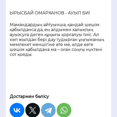
ЫРЫСБАЙ ОМАРХАНОВ - АУЫЛ БИІ
Мамандардың айтуынша, қандай шешім
қабылданса да, ең алдымен халықтың
ауызсуға деген құқығы қорғалуы тиіс. Ал
көп жылдан бері дау тудырған ұңғыманың
мемлекет меншігіне өте ме, әлде өзге
шешім қабылдана ма – оған соңғы нүктені
сот қояды.
Достармен бөлісу