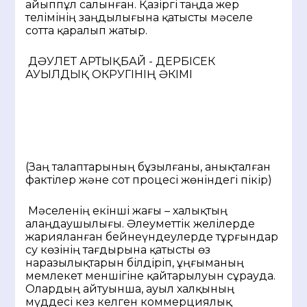
айыппұл салынған. Қазіргі таңда жер
телімінің заңдылығына қатысты мәселе
сотта қаралып жатыр.
ДӘУЛЕТ АРТЫҚБАЙ - ДЕРБІСЕК
АУЫЛДЫҚ ОКРУГІНІҢ ӘКІМІ
(Заң талаптарының бұзылғаны, анықталған
фактілер және сот процесі жөніндегі пікір)
Мәселенің екінші жағы – халықтың
алаңдаушылығы. Әлеуметтік желілерде
жарияланған бейнеүндеулерде тұрғындар
су көзінің тағдырына қатысты өз
наразылықтарын білдіріп, ұңғыманың
мемлекет меншігіне қайтарылуын сұрауда.
Олардың айтуынша, ауыл халқының
мүддесі кез келген коммерциялық