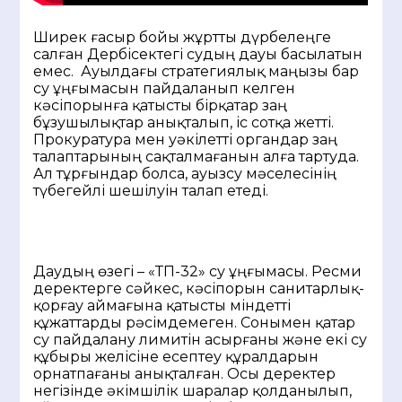
Ширек ғасыр бойы жұртты дүрбелеңге
салған Дербісектегі судың дауы басылатын
емес. Ауылдағы стратегиялық маңызы бар
су ұңғымасын пайдаланып келген
кәсіпорынға қатысты бірқатар заң
бұзушылықтар анықталып, іс сотқа жетті.
Прокуратура мен уәкілетті органдар заң
талаптарының сақталмағанын алға тартуда.
Ал тұрғындар болса, ауызсу мәселесінің
түбегейлі шешілуін талап етеді.
Даудың өзегі – «ТП-32» су ұңғымасы. Ресми
деректерге сәйкес, кәсіпорын санитарлық-
қорғау аймағына қатысты міндетті
құжаттарды рәсімдемеген. Сонымен қатар
су пайдалану лимитін асырғаны және екі су
құбыры желісіне есептеу құралдарын
орнатпағаны анықталған. Осы деректер
негізінде әкімшілік шаралар қолданылып,