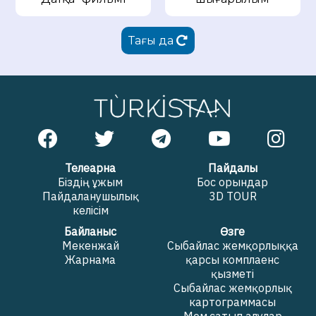
Тағы да
Телеарна
Пайдалы
Біздің ұжым
Бос орындар
Пайдаланушылық
3D TOUR
келісім
Байланыс
Өзге
Мекенжай
Сыбайлас жемқорлыққа
Жарнама
қарсы комплаенс
қызметі
Сыбайлас жемқорлық
картограммасы