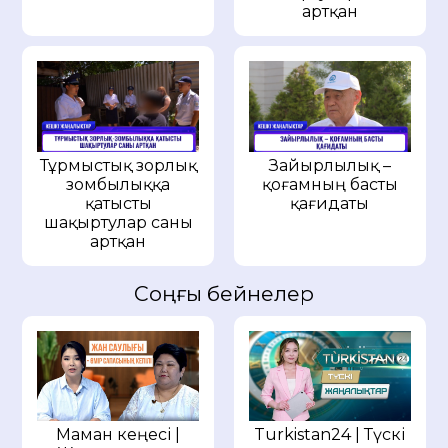
артқан
Тұрмыстық зорлық
Зайырлылық –
зомбылыққа
қоғамның басты
қатысты
қағидаты
шақыртулар саны
артқан
Соңғы бейнелер
Маман кеңесі |
Turkistan24 | Түскі