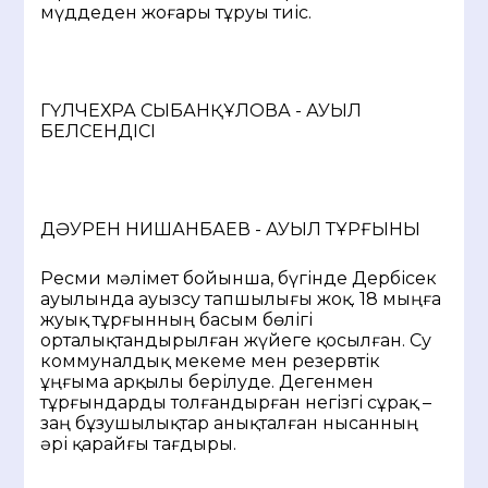
мүддеден жоғары тұруы тиіс.
ГҮЛЧЕХРА СЫБАНҚҰЛОВА - АУЫЛ
БЕЛСЕНДІСІ
ДӘУРЕН НИШАНБАЕВ - АУЫЛ ТҰРҒЫНЫ
Ресми мәлімет бойынша, бүгінде Дербісек
ауылында ауызсу тапшылығы жоқ. 18 мыңға
жуық тұрғынның басым бөлігі
орталықтандырылған жүйеге қосылған. Су
коммуналдық мекеме мен резервтік
ұңғыма арқылы берілуде. Дегенмен
тұрғындарды толғандырған негізгі сұрақ –
заң бұзушылықтар анықталған нысанның
әрі қарайғы тағдыры.