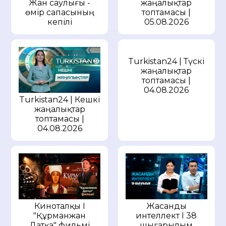
Жан саулығы -
жаңалықтар
өмір сапасының
топтамасы |
кепілі
05.08.2026
Turkistan24 | Түскі
жаңалықтар
топтамасы |
04.08.2026
Turkistan24 | Кешкі
жаңалықтар
топтамасы |
04.08.2026
Киноталқы I
Жасанды
"Құрманжан
интеллект I 38
Датқа" фильмі
шығарылым