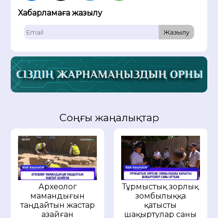
Хабарламаға жазылу
Жазылу
Соңғы жаңалықтар
Археолог
Тұрмыстық зорлық
мамандығын
зомбылыққа
таңдайтын жастар
қатысты
азайған
шақыртулар саны