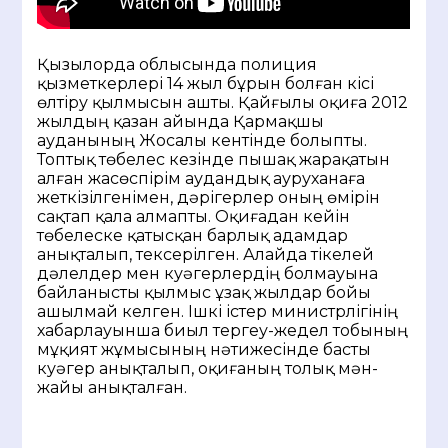
Қызылорда облысында полиция
қызметкерлері 14 жыл бұрын болған кісі
өлтіру қылмысын ашты. Қайғылы оқиға 2012
жылдың қазан айында Қармақшы
ауданының Жосалы кентінде болыпты.
Топтық төбелес кезінде пышақ жарақатын
алған жасөспірім аудандық ауруханаға
жеткізілгенімен, дәрігерлер оның өмірін
сақтап қала алмапты. Оқиғадан кейін
төбелеске қатысқан барлық адамдар
анықталып, тексерілген. Алайда тікелей
дәлелдер мен куәгерлердің болмауына
байланысты қылмыс ұзақ жылдар бойы
ашылмай келген. Ішкі істер министрлігінің
хабарлауынша биыл тергеу-жедел тобының
мұқият жұмысының нәтижесінде басты
куәгер анықталып, оқиғаның толық мән-
жайы анықталған.