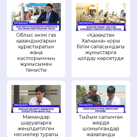
Облыс әкімі газ
«Қазақстан
қазандықтарын
Халқына» қоры
құрастыратын
білім саласындағы
жаңа
жұмыстарға
кәсіпорынның
қолдау көрсетуде
жұмысымен
танысты
Мамандар
Тыйым салынған
шаруаларға
жерде
жеңілдетілген
шомылғандар
несиелер туралы
жазаланды