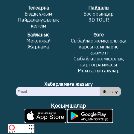
Телеарна
Пайдалы
Біздің ұжым
Бос орындар
Пайдаланушылық
3D TOUR
келісім
Байланыс
Өзге
Мекенжай
Сыбайлас жемқорлыққа
Жарнама
қарсы комплаенс
қызметі
Сыбайлас жемқорлық
картограммасы
Мем.сатып алулар
Хабарламаға жазылу
Жазылу
Қосымшалар