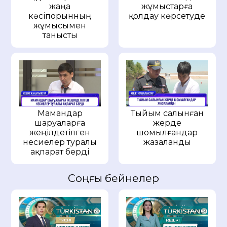
жаңа
жұмыстарға
кәсіпорынның
қолдау көрсетуде
жұмысымен
танысты
Мамандар
Тыйым салынған
шаруаларға
жерде
жеңілдетілген
шомылғандар
несиелер туралы
жазаланды
ақпарат берді
Соңғы бейнелер