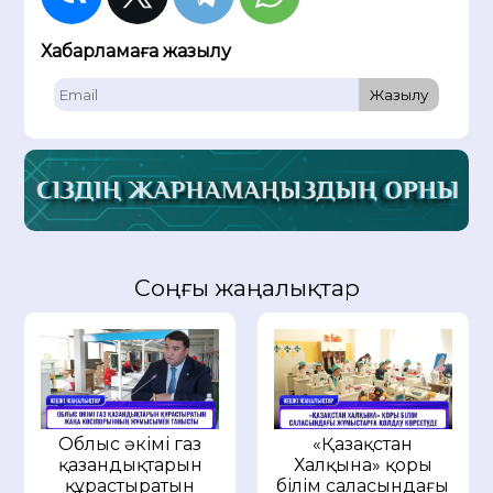
Хабарламаға жазылу
Жазылу
Соңғы жаңалықтар
Облыс әкімі газ
«Қазақстан
қазандықтарын
Халқына» қоры
құрастыратын
білім саласындағы