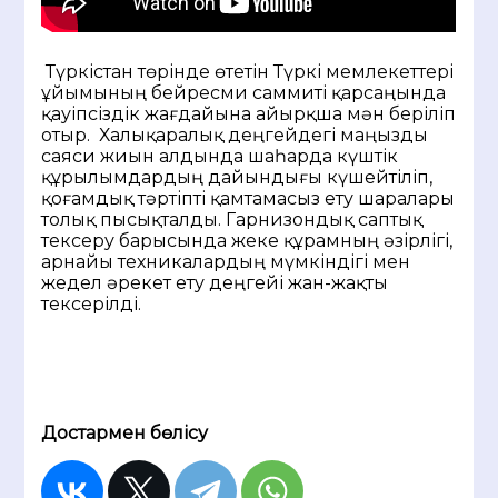
Түркістан төрінде өтетін Түркі мемлекеттері
ұйымының бейресми саммиті қарсаңында
қауіпсіздік жағдайына айырқша мән беріліп
отыр. Халықаралық деңгейдегі маңызды
саяси жиын алдында шаһарда күштік
құрылымдардың дайындығы күшейтіліп,
қоғамдық тәртіпті қамтамасыз ету шаралары
толық пысықталды. Гарнизондық саптық
тексеру барысында жеке құрамның әзірлігі,
арнайы техникалардың мүмкіндігі мен
жедел әрекет ету деңгейі жан-жақты
тексерілді.
Достармен бөлісу