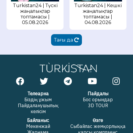
Turkistan24 | Түскі
Turkistan24 | Кешкі
жаңалықтар
жаңалықтар
топтамасы |
топтамасы |
05.08.2026
04.08.2026
Тағы да
Телеарна
Пайдалы
Біздің ұжым
Бос орындар
Пайдаланушылық
3D TOUR
келісім
Байланыс
Өзге
Мекенжай
Сыбайлас жемқорлыққа
Жарнама
қарсы комплаенс