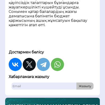
қауіпсіздік талаптарын бұзғандарға
жауапкершілікті күшейтуді ұсынды.
Сонымен қатар балалардың жазғы
демалысына бөлінетін бюджет
қаржысының ашық жұмсалуын бақылау
қажеттігін атап өтті.
Достармен бөлісу
Хабарламаға жазылу
Жазылу