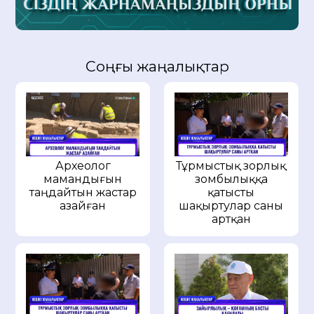
Соңғы жаңалықтар
Археолог
Тұрмыстық зорлық
мамандығын
зомбылыққа
таңдайтын жастар
қатысты
азайған
шақыртулар саны
артқан