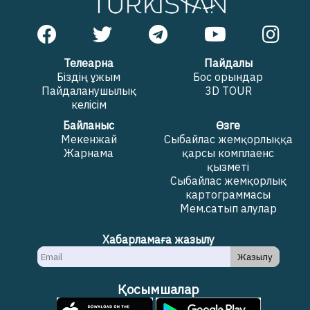
Телеарна
Пайдалы
Біздің ұжым
Бос орындар
Пайдаланушылық
3D TOUR
келісім
Байланыс
Өзге
Мекенжай
Сыбайлас жемқорлыққа
Жарнама
қарсы комплаенс
қызметі
Сыбайлас жемқорлық
картограммасы
Мем.сатып алулар
Хабарламаға жазылу
Жазылу
Қосымшалар