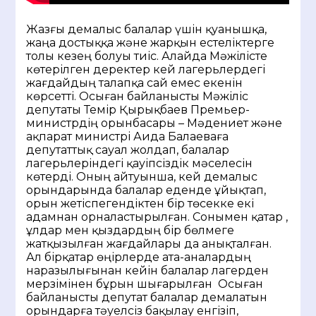
Жазғы демалыс балалар үшін қуанышқа,
жаңа достыққа және жарқын естеліктерге
толы кезең болуы тиіс. Алайда Мәжілісте
көтерілген деректер кей лагерьлердегі
жағдайдың талапқа сай емес екенін
көрсетті. Осыған байланысты Мәжіліс
депутаты Темір Қырықбаев Премьер-
министрдің орынбасары – Мәдениет және
ақпарат министрі Аида Балаеваға
депутаттық сауал жолдап, балалар
лагерьлеріндегі қауіпсіздік мәселесін
көтерді. Оның айтуынша, кей демалыс
орындарында балалар еденде ұйықтап,
орын жетіспегендіктен бір төсекке екі
адамнан орналастырылған. Сонымен қатар ,
ұлдар мен қыздардың бір бөлмеге
жатқызылған жағдайлары да анықталған.
Ал бірқатар өңірлерде ата-аналардың
наразылығынан кейін балалар лагерден
мерзімінен бұрын шығарылған Осыған
байланысты депутат балалар демалатын
орындарға тәуелсіз бақылау енгізіп,