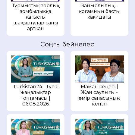
Тұрмыстық зорлық
Зайырлылық –
зомбылыққа
қоғамның басты
қатысты
қағидаты
шақыртулар саны
артқан
Соңғы бейнелер
Маман кеңесі |
Turkistan24 | Түскі
Жан саулығы -
жаңалықтар
өмір сапасының
топтамасы |
кепілі
06.08.2026