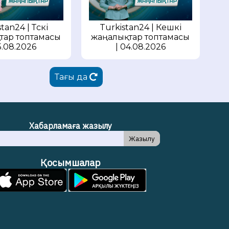
tan24 | Түскі
Turkistan24 | Кешкі
тар топтамасы
жаңалықтар топтамасы
5.08.2026
| 04.08.2026
Тағы да
Хабарламаға жазылу
Жазылу
Қосымшалар