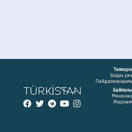
Телеарн
Біздің ұ
Пайдаланушылық
Байланы
Мекенж
Жарнам