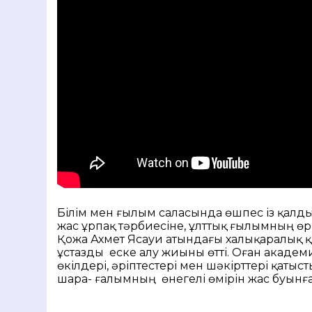
Білім мен ғылым саласында өшпес із қалд
жас ұрпақ тәрбиесіне, ұлттық ғылымның өрк
Қожа Ахмет Ясауи атындағы халықаралық қа
ұстазды еске алу жиыны өтті. Оған академ
өкілдері, әріптестері мен шәкірттері қатыст
шара- ғалымның өнегелі өмірін жас буынға