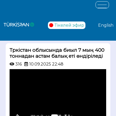
Тікелей эфир
English
Түркістан облысында биыл 7 мың 400
тоннадан астам балық еті өндіріледі
316
10.09.2025 22:48