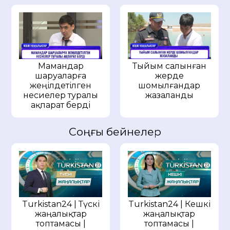
Мамандар
Тыйым салынған
шаруаларға
жерде
жеңілдетілген
шомылғандар
несиелер туралы
жазаланды
ақпарат берді
Соңғы бейнелер
Turkistan24 | Түскі
Turkistan24 | Кешкі
жаңалықтар
жаңалықтар
топтамасы |
топтамасы |