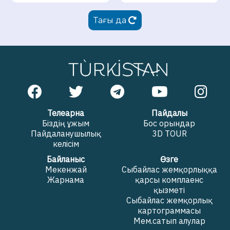
Тағы да
Телеарна
Пайдалы
Біздің ұжым
Бос орындар
Пайдаланушылық
3D TOUR
келісім
Байланыс
Өзге
Мекенжай
Сыбайлас жемқорлыққа
Жарнама
қарсы комплаенс
қызметі
Сыбайлас жемқорлық
картограммасы
Мем.сатып алулар