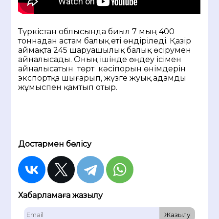
Түркістан облысында биыл 7 мың 400
тоннадан астам балық еті өндіріледі. Қазір
аймақта 245 шаруашылық балық өсірумен
айналысады. Оның ішінде өңдеу ісімен
айналысатын төрт кәсіпорын өнімдерін
экспортқа шығарып, жүзге жуық адамды
жұмыспен қамтып отыр.
Достармен бөлісу
Хабарламаға жазылу
Жазылу