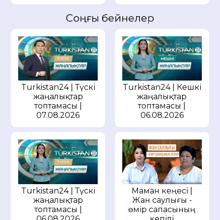
Соңғы бейнелер
Turkistan24 | Түскі
Turkistan24 | Кешкі
жаңалықтар
жаңалықтар
топтамасы |
топтамасы |
07.08.2026
06.08.2026
Маман кеңесі |
Turkistan24 | Түскі
Жан саулығы -
жаңалықтар
өмір сапасының
топтамасы |
кепілі
06.08.2026