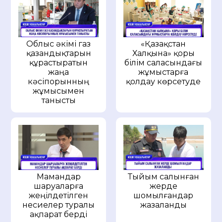
Облыс әкімі газ
«Қазақстан
қазандықтарын
Халқына» қоры
құрастыратын
білім саласындағы
жаңа
жұмыстарға
кәсіпорынның
қолдау көрсетуде
жұмысымен
танысты
Мамандар
Тыйым салынған
шаруаларға
жерде
жеңілдетілген
шомылғандар
несиелер туралы
жазаланды
ақпарат берді