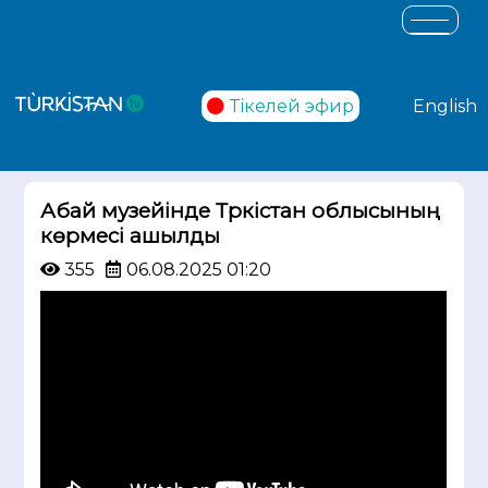
Тікелей эфир
English
Абай музейінде Түркістан облысының
көрмесі ашылды
355
06.08.2025 01:20