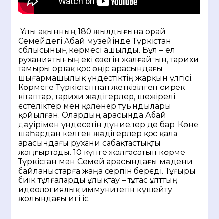
Ұлы ақынның 180 жылдығына орай
Семейдегі Абай музейінде Түркістан
облысының көрмесі ашылды. Бұл – ел
руханиятының екі өзегін жалғайтын, тарихи
тамыры ортақ қос өңір арасындағы
шығармашылық үндестіктің жарқын үлгісі.
Көрмеге Түркістаннан жеткізілген сирек
кітаптар, тарихи жәдігерлер, шежірелі
естеліктер мен қолөнер туындылары
қойылған. Олардың арасында Абай
дәуірімен үндесетін дүниелер де бар. Көне
шаһардан келген жәдігерлер қос қала
арасындағы рухани сабақтастықты
жаңғыртады. 10 күнге жалғасатын көрме
Түркістан мен Семей арасындағы мәдени
байланыстарға жаңа серпін береді. Тұғыры
биік тұлғаларды ұлықтау – тұтас ұлттың
идеологиялық иммунитетін күшейту
жолындағы игі іс.