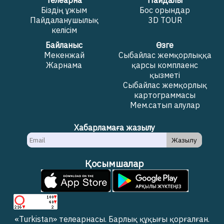
Телеарна
Пайдалы
Біздің ұжым
Бос орындар
Пайдаланушылық
3D TOUR
келісім
Байланыс
Өзге
Мекенжай
Сыбайлас жемқорлыққа
Жарнама
қарсы комплаенс
қызметі
Сыбайлас жемқорлық
картограммасы
Мем.сатып алулар
Хабарламаға жазылу
Жазылу
Қосымшалар
«Turkistan» телеарнасы. Барлық құқығы қорғалған.