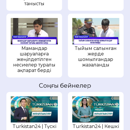
танысты
Мамандар
Тыйым салынған
шаруаларға
жерде
жеңілдетілген
шомылғандар
несиелер туралы
жазаланды
ақпарат берді
Соңғы бейнелер
Turkistan24 | Түскі
Turkistan24 | Кешкі