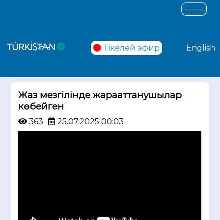
Тікелей эфир
English
Жаз мезгілінде жарақаттанушылар
көбейген
363
25.07.2025 00:03