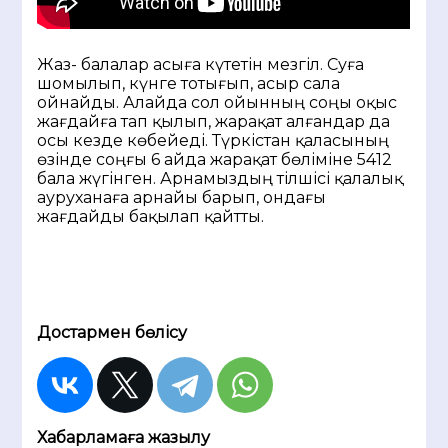
Жаз- балалар асыға күтетін мезгіл. Суға
шомылып, күнге тотығып, асыр сала
ойнайды. Алайда сол ойынның соңы оқыс
жағдайға тап қылып, жарақат алғандар да
осы кезде көбейеді. Түркістан қаласының
өзінде соңғы 6 айда жарақат бөліміне 5412
бала жүгінген. Арнамыздың тілшісі қалалық
ауруханаға арнайы барып, ондағы
жағдайды бақылап қайтты.
Достармен бөлісу
Хабарламаға жазылу