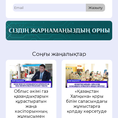
Жазылу
Соңғы жаңалықтар
Облыс әкімі газ
«Қазақстан
қазандықтарын
Халқына» қоры
құрастыратын
білім саласындағы
жаңа
жұмыстарға
кәсіпорынның
қолдау көрсетуде
жұмысымен