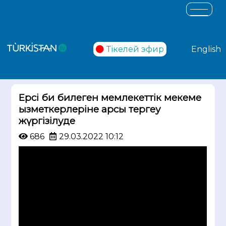
Тікелей эфир
English
Ерсі би билеген мемлекеттік мекеме
қызметкерлеріне қарсы тергеу
жүргізілуде
686
29.03.2022 10:12