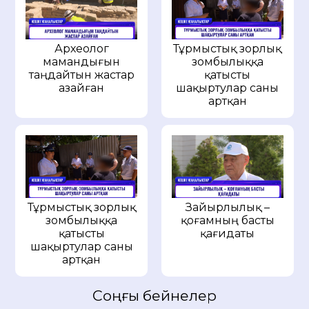
Археолог
Тұрмыстық зорлық
мамандығын
зомбылыққа
таңдайтын жастар
қатысты
азайған
шақыртулар саны
артқан
Тұрмыстық зорлық
Зайырлылық –
зомбылыққа
қоғамның басты
қатысты
қағидаты
шақыртулар саны
артқан
Соңғы бейнелер