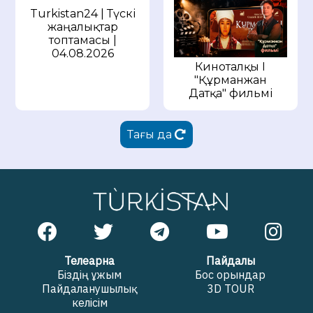
Turkistan24 | Түскі
жаңалықтар
топтамасы |
04.08.2026
Киноталқы I
"Құрманжан
Датқа" фильмі
Тағы да
Телеарна
Пайдалы
Біздің ұжым
Бос орындар
Пайдаланушылық
3D TOUR
келісім