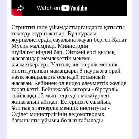
Стриптиз шоу ұйымдастырғандарға қатысты
тексеру жүріп жатыр. Бұл туралы
журналистердің сауалына жауап берген Қанат
Мусин мәлімдеді. Министрдің
шүйлігетініндей бар. Өйткені ерсі қылық
жасағандар мемлекеттік мекеме
қызметкерлері. Ұлттық зияткерлік меншік
институтының мамандары 8 наурызға орай
нәзік жандыларға осындай тосынсый
жасаған. Кейіннен ол видео әлеуметтік желіде
тарап кетті. Бейнежазба авторы «біртүрлі»
сыйлыққа 15 мың теңгеден мәжбүрлеп
жинағанын айтқан. Естеріңізге салайық,
Ұлттық зияткерлік меншік институты -
Әділет министрлігінің ведомстволық
бағынысты ұйымы болып табылады.