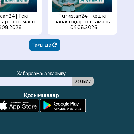
tan24 | Түскі
Turkistan24 | Кешкі
тар топтамасы
жаңалықтар топтамасы
5.08.2026
| 04.08.2026
Тағы да
Хабарламаға жазылу
Жазылу
Қосымшалар