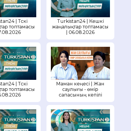
tan24 | Түскі
Turkistan24 | Кешкі
тар топтамасы
жаңалықтар топтамасы
7.08.2026
| 06.08.2026
Маман кеңесі | Жан
tan24 | Түскі
саулығы - өмір
тар топтамасы
сапасының кепілі
6.08.2026