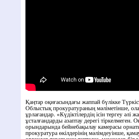
Қаңтар оқиғасындағы жаппай бүлікке Түркіс
Облыстық прокуратураның мәліметінше, ол
ұрлағандар. «Күдіктілердің ісін тергеу әлі ж
ұсталғандарды азаптау дерегі тіркелмеген. О
орындарында бейнебақылау камерасы орнат
прокуратура өкілдерінің мәлімдеуінше, қа