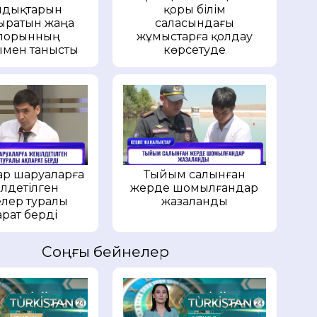
ндықтарын
қоры білім
ыратын жаңа
саласындағы
іпорынның
жұмыстарға қолдау
мен танысты
көрсетуде
р шаруаларға
Тыйым салынған
лдетілген
жерде шомылғандар
лер туралы
жазаланды
арат берді
Соңғы бейнелер