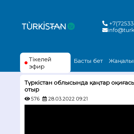
+7(72533)
info@turk
Тікелей
Басты бет
Жаңалы
эфир
Түркістан облысында қаңтар оқиғасы
отыр
576
28.03.2022 09:21