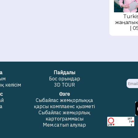
Turkis
жаңалық
| 0
а
Пайдалы
жым
Бос орындар
 келісім
3D TOUR
с
Өзге
ай
Сыбайлас жемқорлыққа
а
қарсы комплаенс қызметі
Сыбайлас жемқорлық
картограммасы
Мем.сатып алулар