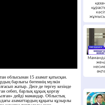
қаза
құраст
кәс
жұмысы
Маманда
жеңі
несие
ақп
тан облысынан 15 азамат қатысқан.
ардың барлығы бөтеннің мүлкін
алғасып жатыр. Десе де тергеу кезінде
ған себеп, барлық құқық қорғау
ылған» дейді мамандар. Облыстық
маудағы азаматтардың құқығы құзырлы