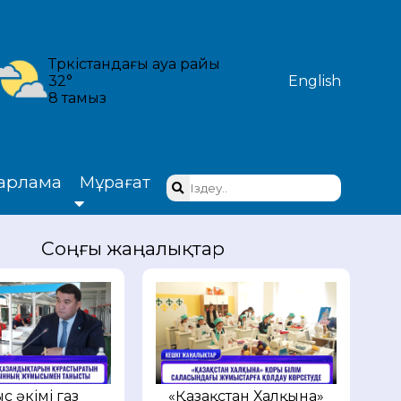
Түркістандағы ауа райы
32°
English
8 тамыз
арлама
Мұрағат
Соңғы жаңалықтар
с әкімі газ
«Қазақстан Халқына»