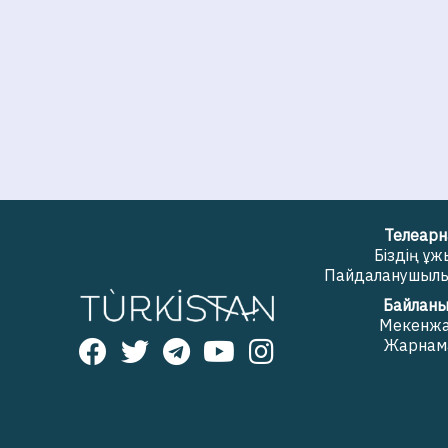
Телеарн
Біздің ұ
Пайдаланушылық
Байланы
Мекенж
Жарнам