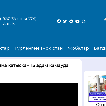
-53033 (ішкі 701)
istan.tv
қтар
Түрленген Түркістан
Жобалар
Бағд
на қатысқан 15 адам қамауда
Облы