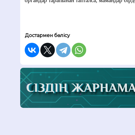
органдар тарапынан тапталса, мамандар бірд
Достармен бөлісу