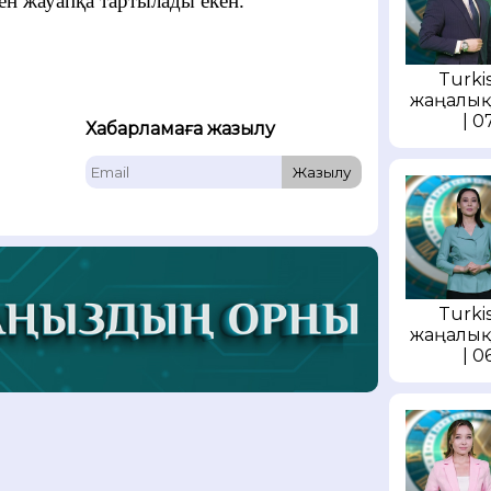
ен жауапқа тартылады екен.
Turkis
жаңалық
| 0
Хабарламаға жазылу
Жазылу
Turkis
жаңалық
| 0