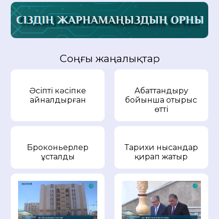
Соңғы жаңалықтар
Әсіпті кәсіпке
Абаттандыру
айналдырған
бойынша отырыс
өтті
Броконьерлер
Тарихи нысандар
ұсталды
қирап жатыр