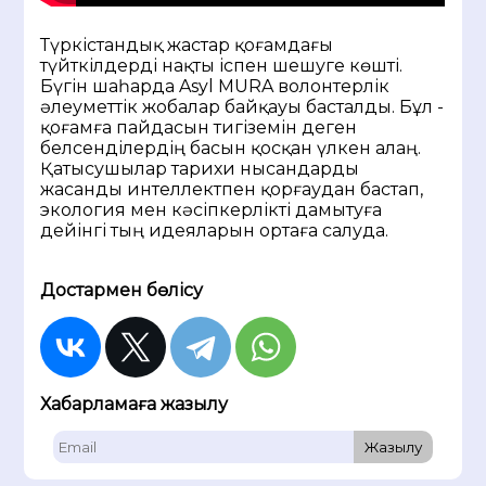
Түркістандық жастар қоғамдағы
түйткілдерді нақты іспен шешуге көшті.
Бүгін шаһарда Asyl MURA волонтерлік
әлеуметтік жобалар байқауы басталды. Бұл -
қоғамға пайдасын тигіземін деген
белсенділердің басын қосқан үлкен алаң.
Қатысушылар тарихи нысандарды
жасанды интеллектпен қорғаудан бастап,
экология мен кәсіпкерлікті дамытуға
дейінгі тың идеяларын ортаға салуда.
Достармен бөлісу
Хабарламаға жазылу
Жазылу