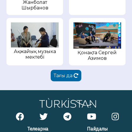
Жанболат
Шырбанов
Ақжайық музыка
Қонақта Cергей
мектебі
Aзимов
Тағы да
Телеарна
Пайдалы