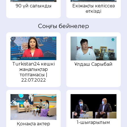
90 үй салынды
Екіжақты келіссөз
өткізді
Соңғы бейнелер
Turkistan24 кешкі
Ұлдаш Сарыбай
жаңалықтар
топтамасы |
22.07.2022
1-шығарылым
Қонақта актер