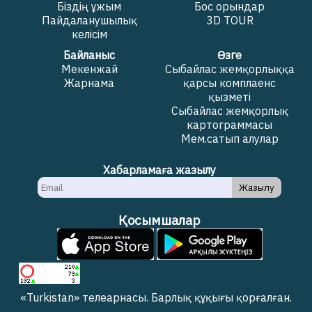
Біздің ұжым
Бос орындар
Пайдаланушылық
3D TOUR
келісім
Байланыс
Өзге
Мекенжай
Сыбайлас жемқорлыққа
Жарнама
қарсы комплаенс
қызметі
Сыбайлас жемқорлық
картограммасы
Мем.сатып алулар
Хабарламаға жазылу
Жазылу
Қосымшалар
«Turkistan» телеарнасы. Барлық құқығы қорғалған.