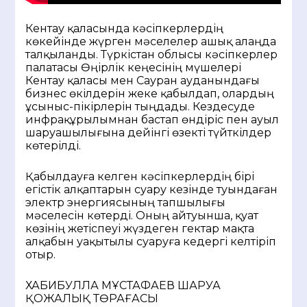
Кентау қаласында кәсіпкерлердің
көкейінде жүрген мәселелер ашық алаңда
талқыланды. Түркістан облысы кәсіпкерлер
палатасы Өңірлік кеңесінің мүшелері
Кентау қаласы мен Сауран ауданындағы
бизнес өкілдерін жеке қабылдап, олардың
ұсыныс-пікірлерін тыңдады. Кездесуде
инфрақұрылымнан бастап өндіріс пен ауыл
шаруашылығына дейінгі өзекті түйткілдер
көтерілді.
Қабылдауға келген кәсіпкерлердің бірі
егістік алқаптарын суару кезінде туындаған
электр энергиясының тапшылығы
мәселесін көтерді. Оның айтуынша, қуат
көзінің жетіспеуі жүздеген гектар мақта
алқабын уақытылы суаруға кедергі келтіріп
отыр.
ХАБИБУЛЛА МҰСТАФАЕВ ШАРУА
ҚОЖАЛЫҚ ТӨРАҒАСЫ