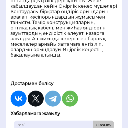
органдардың өкілдері қатысты. Жеке
қабылдаудан кейін Өңірлік кеңес мүшелері
Кентаудағы бірқатар өндіріс орындарын
аралап, кәсіпорындардың жұмысымен
танысты. Темір конструкцияларын,
оптикалық кабель мен жиһаз өндіретін
зауыттардың өндірістік әлеуеті назарға
алынды. Ал жиында көтерілген барлық
мәселелер арнайы хаттамаға енгізіліп,
олардың орындалуы Өңірлік кеңестің
бақылауына алынды.
Достармен бөлісу
Хабарламаға жазылу
Жазылу