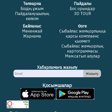
Телеарна
Пайдалы
Біздің ұжым
Бос орындар
Пайдаланушылық
3D TOUR
келісім
Байланыс
Өзге
Мекенжай
Сыбайлас жемқорлыққа
Жарнама
қарсы комплаенс
қызметі
Сыбайлас жемқорлық
картограммасы
Мем.сатып алулар
Хабарламаға жазылу
Жазылу
Қосымшалар