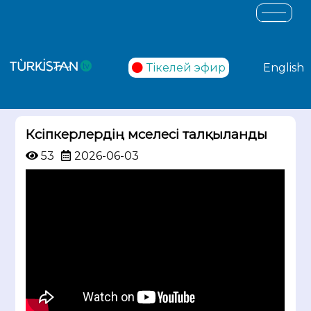
Тікелей эфир
English
Кәсіпкерлердің мәселесі талқыланды
53
2026-06-03