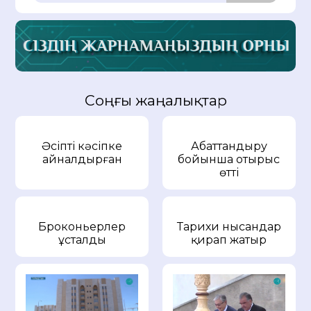
Соңғы жаңалықтар
Әсіпті кәсіпке
Абаттандыру
айналдырған
бойынша отырыс
өтті
Броконьерлер
Тарихи нысандар
ұсталды
қирап жатыр