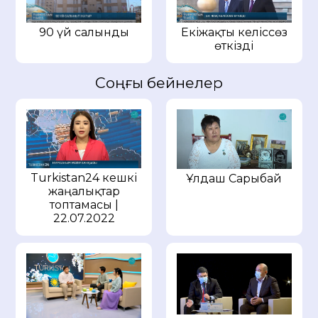
90 үй салынды
Екіжақты келіссөз
өткізді
Соңғы бейнелер
Turkistan24 кешкі
Ұлдаш Сарыбай
жаңалықтар
топтамасы |
22.07.2022