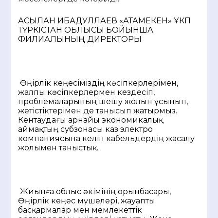
АСЫЛАН ИБАДУЛЛАЕВ «АТАМЕКЕН» ҰКП
ТҮРКІСТАН ОБЛЫСЫ БОЙЫНША
ФИЛИАЛЫНЫҢ ДИРЕКТОРЫ
Өңірлік кеңесіміздің кәсіпкерлерімен,
жалпы кәсіпкерлермен кездесіп,
проблемаларының шешу жолын ұсынып,
жетістіктерімен де танысып жатырмыз.
Кентаудағы арнайы экономикалық
аймақтың субзонасы каз электро
компаниясына келіп кабельдердің жасалу
жолымен таныстық.
Жиынға облыс әкімінің орынбасары,
Өңірлік кеңес мүшелері, жауапты
басқармалар мен мемлекеттік