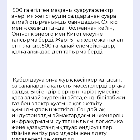
500 га егілген мақтаны суаруға электр
энергия жетіспеудің салдарынан суара
алмай отырғанымды баяндадым. Ол кісі
менің сөзімді тыңдап болғаннан кейін,
Оңтүстік энерго мен Кигот екеуіне
тапсырма берді. Жұрт 5 га жерге жанталап
егіп жатыр, 500 га қалай елемейсіңдер,
қолға алыңдар деп тапырма берді.
Қабылдауға онға жуық кәсіпкер қатысып,
өз салаларына қатысты мәселелерді ортаға
салды. Бірі өндіріс орнын кәріз жүйесіне
қоса алмай жүргенін айтса, енді бірі табиғи
газ бен электр қуатына қол жеткізу
қиындықтарын жеткізді. Сондай-ақ
индустриалды аймақтардағы инженерлік
инфрақұрылым, су тапшылығы, логистика
және қазақстандық тауар өндірушілер
тізіміне енгізу рәсімдерін жеңілдету
мәселелері де көтерілді.