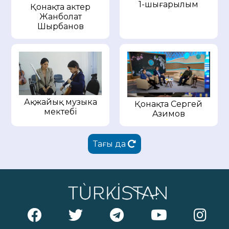
1-шығарылым
Қонақта актер
Жанболат
Шырбанов
Ақжайық музыка
Қонақта Cергей
мектебі
Aзимов
Тағы да