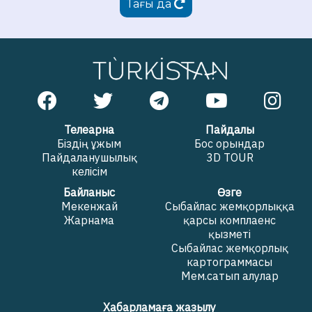
Тағы да
Телеарна
Пайдалы
Біздің ұжым
Бос орындар
Пайдаланушылық
3D TOUR
келісім
Байланыс
Өзге
Мекенжай
Сыбайлас жемқорлыққа
Жарнама
қарсы комплаенс
қызметі
Сыбайлас жемқорлық
картограммасы
Мем.сатып алулар
Хабарламаға жазылу