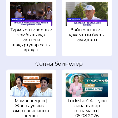
Тұрмыстық зорлық
Зайырлылық –
зомбылыққа
қоғамның басты
қатысты
қағидаты
шақыртулар саны
артқан
Соңғы бейнелер
Маман кеңесі |
Turkistan24 | Түскі
Жан саулығы -
жаңалықтар
өмір сапасының
топтамасы |
кепілі
05.08.2026