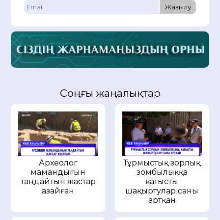
Жазылу
Соңғы жаңалықтар
Археолог
Тұрмыстық зорлық
мамандығын
зомбылыққа
таңдайтын жастар
қатысты
азайған
шақыртулар саны
артқан