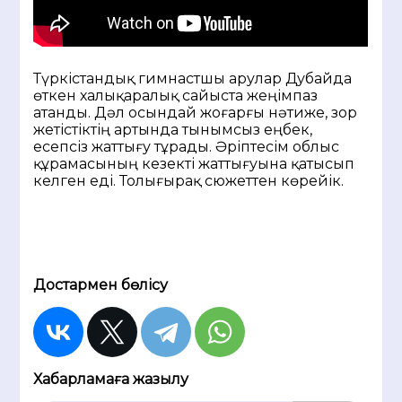
Түркістандық гимнастшы арулар Дубайда
өткен халықаралық сайыста жеңімпаз
атанды. Дәл осындай жоғарғы нәтиже, зор
жетістіктің артында тынымсыз еңбек,
есепсіз жаттығу тұрады. Әріптесім облыс
құрамасының кезекті жаттығуына қатысып
келген еді. Толығырақ сюжеттен көрейік.
Достармен бөлісу
Хабарламаға жазылу