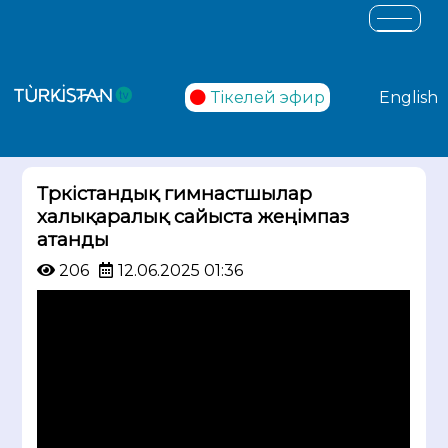
Тікелей эфир
English
Түркістандық гимнастшылар
халықаралық сайыста жеңімпаз
атанды
206
12.06.2025 01:36