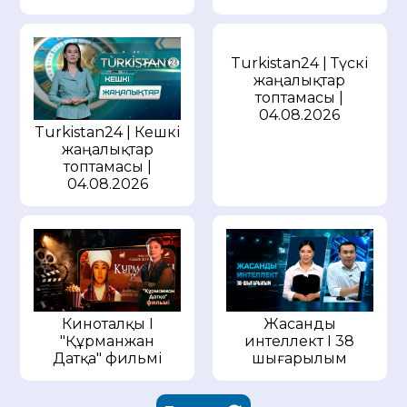
Turkistan24 | Түскі
жаңалықтар
топтамасы |
04.08.2026
Turkistan24 | Кешкі
жаңалықтар
топтамасы |
04.08.2026
Киноталқы I
Жасанды
"Құрманжан
интеллект I 38
Датқа" фильмі
шығарылым