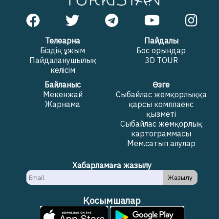
Телеарна
Пайдалы
Біздің ұжым
Бос орындар
Пайдаланушылық
3D TOUR
келісім
Байланыс
Өзге
Мекенжай
Сыбайлас жемқорлыққа
Жарнама
қарсы комплаенс
қызметі
Сыбайлас жемқорлық
картограммасы
Мем.сатып алулар
Хабарламаға жазылу
Жазылу
Қосымшалар