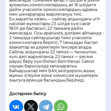
аяқталады. Сонымен қатар 11 шілдеге дейін
аумақтық комиссиялардың, ал 16 шілдеге
дейін учаскелік комиссиялардың құрамы
мен шекаралары жариялануы тиіс.
Ең жауапты кезең — сайлау алдындағы үгіт-
насихат жұмыстары 23 шілде күні сағат
18:01-де басталып, 22 тамызға дейін
жалғасады. Осы аралықта, дәлірек айтқанда
2 тамызда сайлаушылар тізімі учаскелік
комиссияларға беріліп, 7 тамыздан бастап
азаматтар өз деректерін тексере алады.
Сайлау алдындағы 22 тамыз — тыныштық
күні деп жарияланса, 23 тамыз — ресми
дауыс беру күні болып белгіленді. Саяси
науқан барысында халықаралық
байқаушылар мен БАҚ өкілдерінің ашық
жұмыс істеуіне және комиссия мүшелерін
оқытуға ерекше басымдық беріледі.
Достармен бөлісу