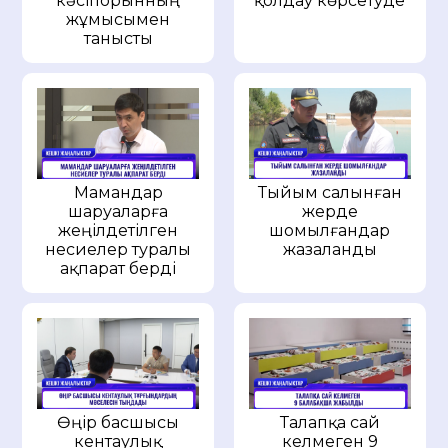
кәсіпорынның
қолдау көрсетуде
жұмысымен
танысты
Мамандар
Тыйым салынған
шаруаларға
жерде
жеңілдетілген
шомылғандар
несиелер туралы
жазаланды
ақпарат берді
Өңір басшысы
Талапқа сай
кентаулық
келмеген 9