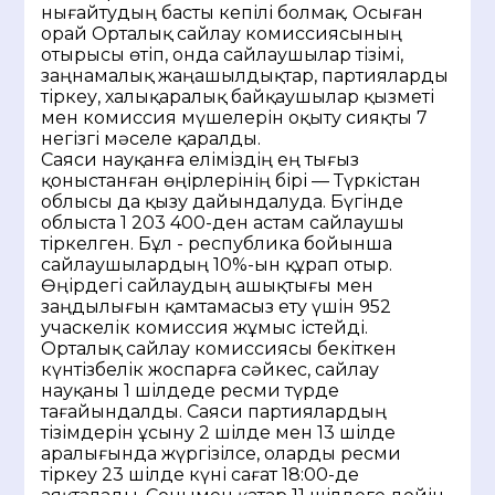
нығайтудың басты кепілі болмақ. Осыған
орай Орталық сайлау комиссиясының
отырысы өтіп, онда сайлаушылар тізімі,
заңнамалық жаңашылдықтар, партияларды
тіркеу, халықаралық байқаушылар қызметі
мен комиссия мүшелерін оқыту сияқты 7
негізгі мәселе қаралды.
Саяси науқанға еліміздің ең тығыз
қоныстанған өңірлерінің бірі — Түркістан
облысы да қызу дайындалуда. Бүгінде
облыста 1 203 400-ден астам сайлаушы
тіркелген. Бұл - республика бойынша
сайлаушылардың 10%-ын құрап отыр.
Өңірдегі сайлаудың ашықтығы мен
заңдылығын қамтамасыз ету үшін 952
учаскелік комиссия жұмыс істейді.
Орталық сайлау комиссиясы бекіткен
күнтізбелік жоспарға сәйкес, сайлау
науқаны 1 шілдеде ресми түрде
тағайындалды. Саяси партиялардың
тізімдерін ұсыну 2 шілде мен 13 шілде
аралығында жүргізілсе, оларды ресми
тіркеу 23 шілде күні сағат 18:00-де