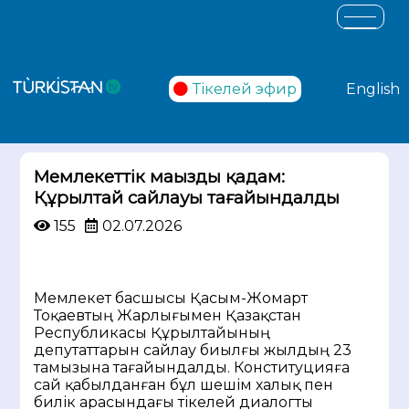
Тікелей эфир
English
Мемлекеттік маңызды қадам:
Құрылтай сайлауы тағайындалды
155
02.07.2026
Мемлекет басшысы Қасым-Жомарт
Тоқаевтың Жарлығымен Қазақстан
Республикасы Құрылтайының
депутаттарын сайлау биылғы жылдың 23
тамызына тағайындалды. Конституцияға
сай қабылданған бұл шешім халық пен
билік арасындағы тікелей диалогты