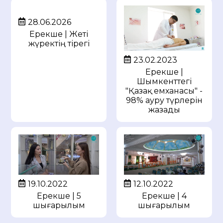
28.06.2026
Ерекше | Жеті
жүректің тірегі
23.02.2023
Ерекше |
Шымкенттегі
"Қазақ емханасы" -
98% ауру түрлерін
жазады
19.10.2022
12.10.2022
Ерекше | 5
Ерекше | 4
шығарылым
шығарылым