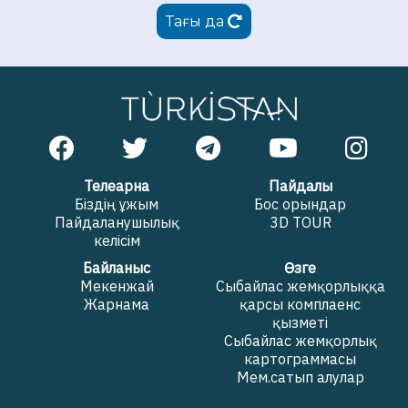
Тағы да
Телеарна
Пайдалы
Біздің ұжым
Бос орындар
Пайдаланушылық
3D TOUR
келісім
Байланыс
Өзге
Мекенжай
Сыбайлас жемқорлыққа
Жарнама
қарсы комплаенс
қызметі
Сыбайлас жемқорлық
картограммасы
Мем.сатып алулар