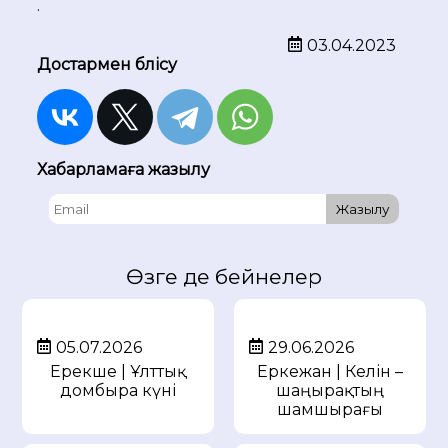
.
03.04.2023
Достармен бөлісу
Хабарламаға жазылу
Жазылу
Өзге де бейнелер
05.07.2026
29.06.2026
Ерекше | Ұлттық
Еркежан | Келін –
домбыра күні
шаңырақтың
шамшырағы