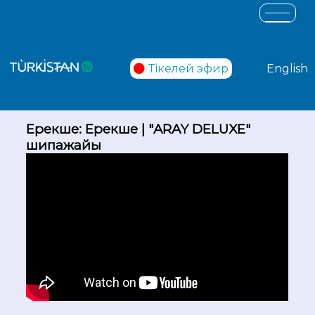
Тікелей эфир
English
Ерекше: Ерекше | "ARAY DELUXE"
шипажайы