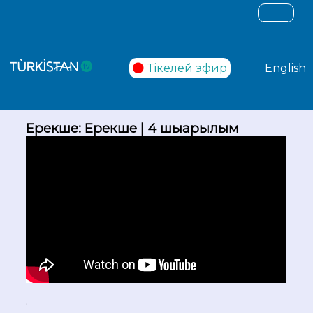
Тікелей эфир
English
Ерекше: Ерекше | 4 шығарылым
.