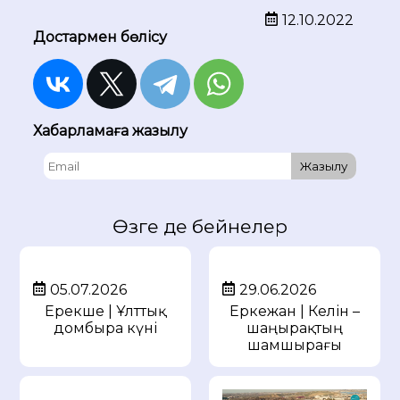
12.10.2022
Достармен бөлісу
Хабарламаға жазылу
Жазылу
Өзге де бейнелер
05.07.2026
29.06.2026
Ерекше | Ұлттық
Еркежан | Келін –
домбыра күні
шаңырақтың
шамшырағы