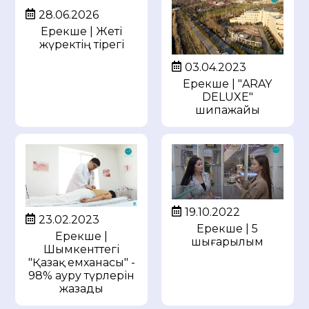
28.06.2026
Ерекше | Жеті
жүректің тірегі
03.04.2023
Ерекше | "ARAY
DELUXE"
шипажайы
19.10.2022
23.02.2023
Ерекше | 5
Ерекше |
шығарылым
Шымкенттегі
"Қазақ емханасы" -
98% ауру түрлерін
жазады