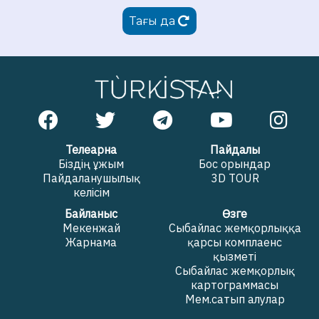
Тағы да
Телеарна
Пайдалы
Біздің ұжым
Бос орындар
Пайдаланушылық
3D TOUR
келісім
Байланыс
Өзге
Мекенжай
Сыбайлас жемқорлыққа
Жарнама
қарсы комплаенс
қызметі
Сыбайлас жемқорлық
картограммасы
Мем.сатып алулар