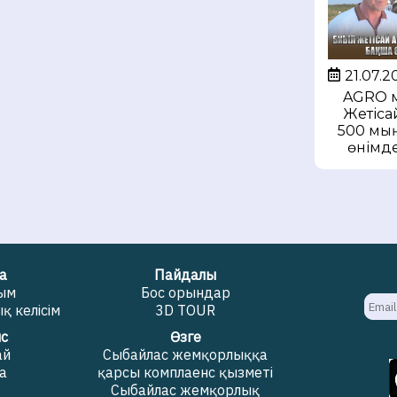
21.07.2
AGRO м
Жетіса
500 мың
өнімде
а
Пайдалы
жым
Бос орындар
 келісім
3D TOUR
с
Өзге
ай
Сыбайлас жемқорлыққа
а
қарсы комплаенс қызметі
Сыбайлас жемқорлық