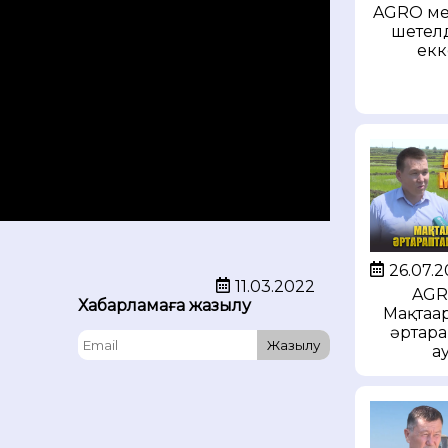
AGRO мек
шетел
екк
26.07.
11.03.2022
AGR
Хабарламаға жазылу
Мақтаар
әртара
Жазылу
а