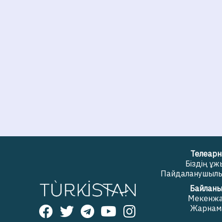
Телеарн
Біздің ұ
Пайдаланушылық
Байланы
Мекенж
Жарнам