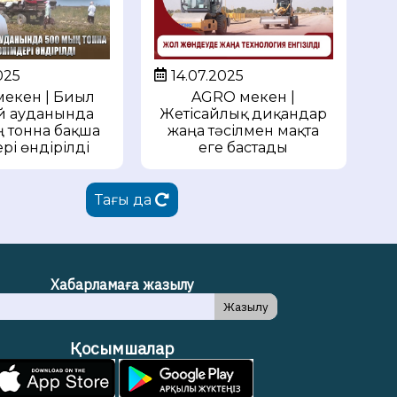
14.07.2025
025
AGRO мекен |
екен | Биыл
Жетісайлық диқандар
й ауданында
жаңа тәсілмен мақта
 тонна бақша
еге бастады
рі өндірілді
Тағы да
Хабарламаға жазылу
Жазылу
Қосымшалар