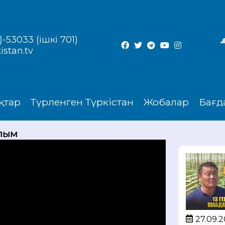
-53033 (ішкі 701)
istan.tv
қтар
Түрленген Түркістан
Жобалар
Бағд
ылым
27.09.