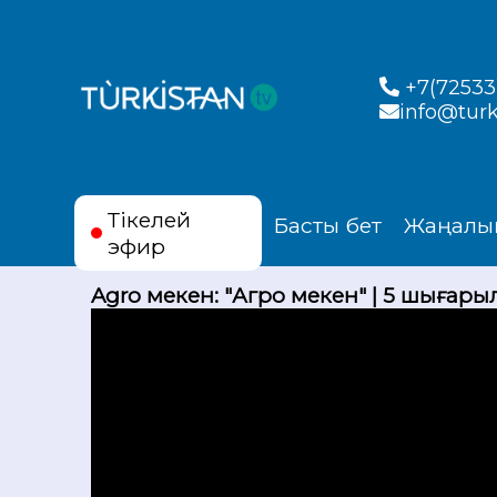
+7(72533)
info@turk
Тікелей
Басты бет
Жаңалы
эфир
Agro мекен: "Агро мекен" | 5 шығар