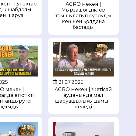
ен | 13 гектар
AGRO мекен |
дік шабдалы
Мырзашөлдіктер
ен шаруа
тамшылатып суаруды
кеңінен қолдана
бастады
2025
21.07.2025
O мекен |
AGRO мекен | Жетісай
алда егістікті
ауданында мал
птандыру ісі
шаруашылығы дамып
уқымды
келеді