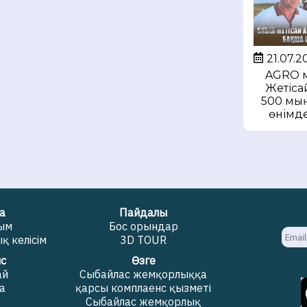
21.07.2
AGRO м
Жетіса
500 мың
өнімде
а
Пайдалы
жым
Бос орындар
 келісім
3D TOUR
с
Өзге
ай
Сыбайлас жемқорлыққа
а
қарсы комплаенс қызметі
Сыбайлас жемқорлық