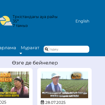
Түркістандағы ауа райы
35°
English
7 тамыз
арлама
Мұрағат
Өзге де бейнелер
2025
28.07.2025