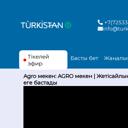
+7(72533)
info@turk
Тікелей
Басты бет
Жаңалы
эфир
Agro мекен: AGRO мекен | Жетісайлы
еге бастады