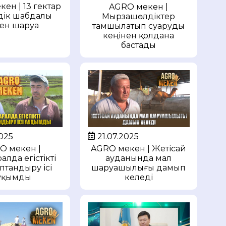
ен | 13 гектар
AGRO мекен |
дік шабдалы
Мырзашөлдіктер
ен шаруа
тамшылатып суаруды
кеңінен қолдана
бастады
2025
21.07.2025
O мекен |
AGRO мекен | Жетісай
алда егістікті
ауданында мал
птандыру ісі
шаруашылығы дамып
уқымды
келеді