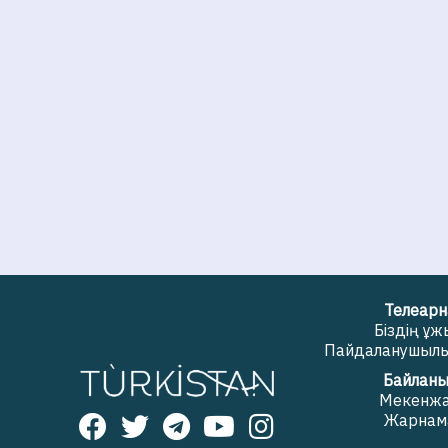
Телеарн
Біздің ұ
Пайдаланушылық
Байланы
Мекенж
Жарнам