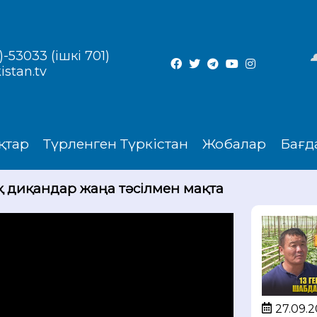
-53033 (ішкі 701)
istan.tv
қтар
Түрленген Түркістан
Жобалар
Бағд
қ диқандар жаңа тәсілмен мақта
27.09.