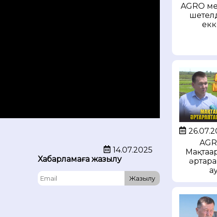
AGRO мек
шетел
екк
26.07.
AGR
14.07.2025
Мақтаар
Хабарламаға жазылу
әртара
а
Жазылу