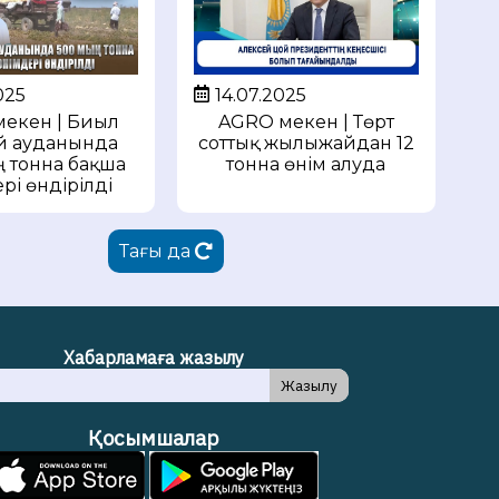
14.07.2025
025
AGRO мекен | Төрт
екен | Биыл
соттық жылыжайдан 12
й ауданында
тонна өнім алуда
 тонна бақша
рі өндірілді
Тағы да
Хабарламаға жазылу
Жазылу
Қосымшалар