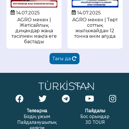
14.07.2025
14.07.2025
AGRO мекен |
AGRO мекен | Төрт
Жетісайлық
соттық
диқандар жаңа
жылыжайдан 12
тәсілмен мақта еге
тонна өнім алуда
бастады
Тағы да
Телеарна
Пайдалы
Біздің ұжым
Бос орындар
Пайдаланушылық
3D TOUR
келісім