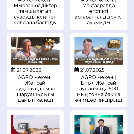
Мырзашөлдіктер
Мақтааралда
тамшылатып
егістікті
суаруды кеңінен
әртараптандыру ісі
қолдана бастады
ауқымды
21.07.2025
21.07.2025
AGRO мекен |
AGRO мекен |
Жетісай
Биыл Жетісай
ауданында мал
ауданында 500
шаруашылығы
мың тонна бақша
дамып келеді
өнімдері өндірілді