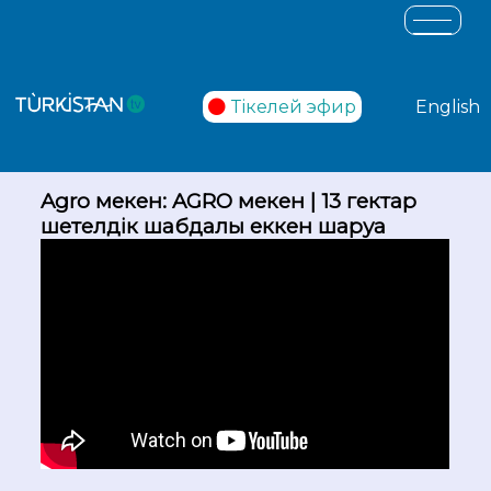
Тікелей эфир
English
Agro мекен: AGRO мекен | 13 гектар
шетелдік шабдалы еккен шаруа