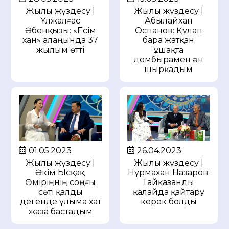
Жылы жүздесу |
Жылы жүздесу |
Ұлжалғас
Абылайхан
Әбенқызы: «Есім
Оспанов: Құлап
хан» алаңында 37
бара жатқан
жылым өтті
ұшақта
домбырамен ән
шырқадым
01.05.2023
26.04.2023
Жылы жүздесу |
Жылы жүздесу |
Әкім Ысқақ:
Нұрмахан Назаров:
Өміріңнің соңғы
Тайқазанды
сәті қалды
қалайда қайтару
дегенде ұлыма хат
керек болды
жаза бастадым