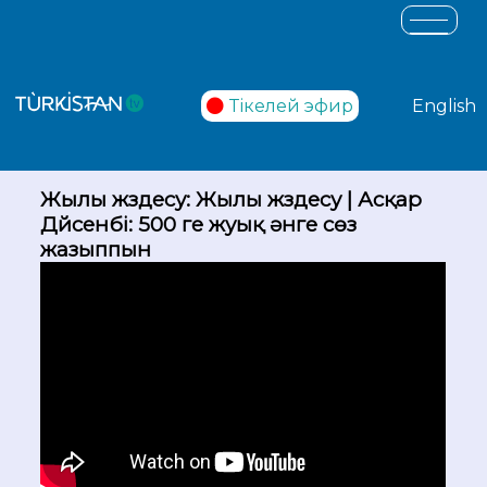
Тікелей эфир
English
Жылы жүздесу: Жылы жүздесу | Асқар
Дүйсенбі: 500 ге жуық әнге сөз
жазыппын