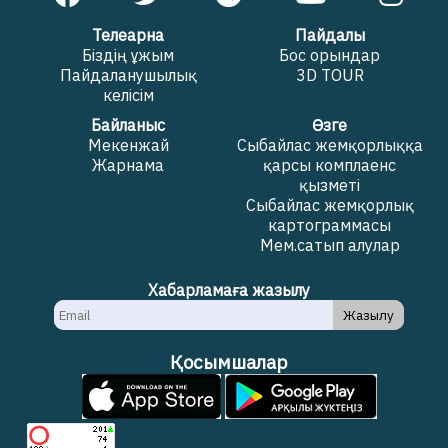
Телеарна
Пайдалы
Біздің ұжым
Бос орындар
Пайдаланушылық
3D TOUR
келісім
Байланыс
Өзге
Мекенжай
Сыбайлас жемқорлыққа
Жарнама
қарсы комплаенс
қызметі
Сыбайлас жемқорлық
картограммасы
Мем.сатып алулар
Хабарламаға жазылу
Жазылу
Қосымшалар