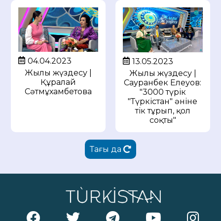
04.04.2023
13.05.2023
Жылы жүздесу |
Жылы жүздесу |
Құралай
Сауранбек Елеуов:
Сәтмұхамбетова
"3000 түрік
"Түркістан" әніне
тік тұрып, қол
соқты"
Тағы да