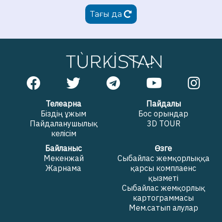
Тағы да
Телеарна
Пайдалы
Біздің ұжым
Бос орындар
Пайдаланушылық
3D TOUR
келісім
Байланыс
Өзге
Мекенжай
Сыбайлас жемқорлыққа
Жарнама
қарсы комплаенс
қызметі
Сыбайлас жемқорлық
картограммасы
Мем.сатып алулар