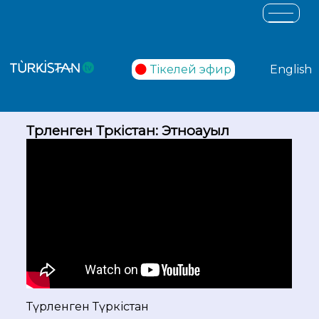
Тікелей эфир
English
Түрленген Түркістан: Этноауыл
Түрленген Түркістан