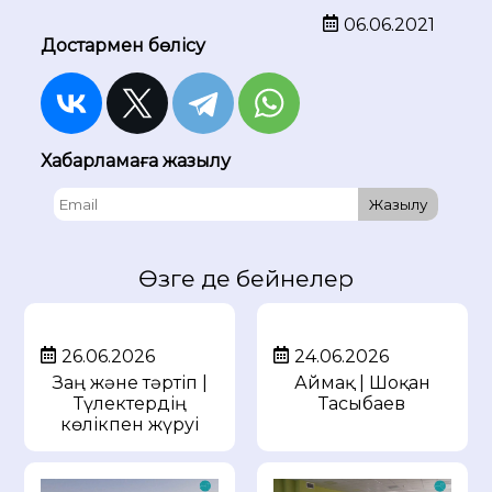
06.06.2021
Достармен бөлісу
Хабарламаға жазылу
Жазылу
Өзге де бейнелер
26.06.2026
24.06.2026
Заң және тәртіп |
Аймақ | Шоқан
Түлектердің
Тасыбаев
көлікпен жүруі