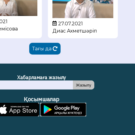
021
27.07.2021
емісова
Диас Ахметшәріп
Тағы да
Хабарламаға жазылу
Жазылу
Қосымшалар