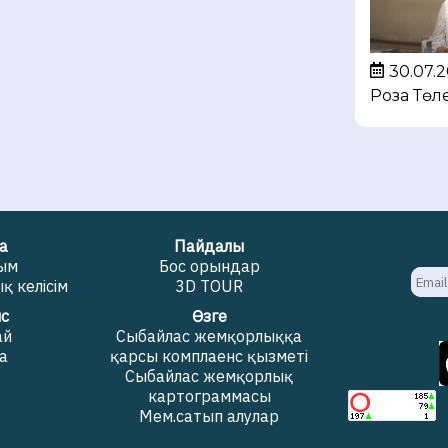
30.07.2
Роза Төл
а
Пайдалы
жым
Бос орындар
 келісім
3D TOUR
с
Өзге
ай
Сыбайлас жемқорлыққа
а
қарсы комплаенс қызметі
Сыбайлас жемқорлық
картограммасы
Мем.сатып алулар