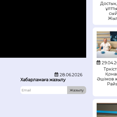
Достық 
ұлтт
сый
Жыл
29.04.
Түркіс
Қона
28.06.2026
Әшімов 
Хабарламаға жазылу
Рай
Жазылу