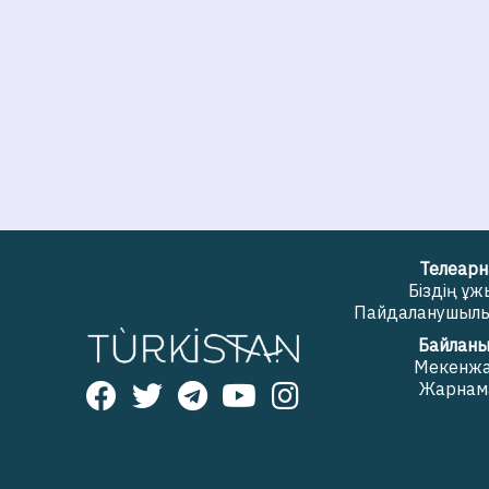
Телеарн
Біздің ұ
Пайдаланушылық
Байланы
Мекенж
Жарнам