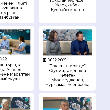
Түркістан төрінде |
мекені | Жеті
Жарқынбек
ы құшағына
Құлбайымбетов
дырған -
анбұзған
2022
06.12.2021
тан төрінде |
"Түркістан төрінде":
қта Асанәлі
Студияда қонақта
және Маралтай
Төлеген
ымбекұлы
Мұхамеджанов,
Нұржамал Үсенбаева