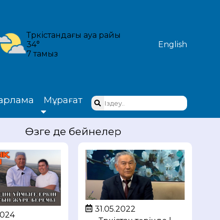
Түркістандағы ауа райы
34°
English
7 тамыз
арлама
Мұрағат
Өзге де бейнелер
31.05.2022
2024