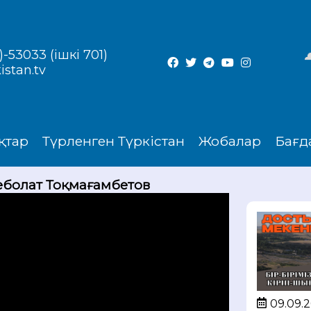
-53033 (ішкі 701)
istan.tv
қтар
Түрленген Түркістан
Жобалар
Бағд
ркеболат Тоқмағамбетов
09.09.