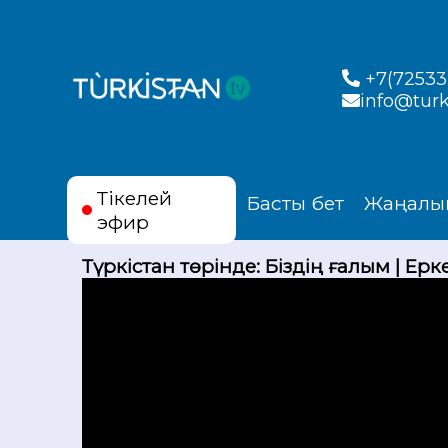
+7(72533)
info@turk
Тікелей
Басты бет
Жаңалы
эфир
Түркістан төрінде: Біздің ғалым | Е