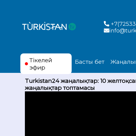
+7(72533)
info@turk
Тікелей
Басты бет
Жаңалы
эфир
Turkistan24 жаңалықтар: 10 желтоқсан
жаңалықтар топтамасы