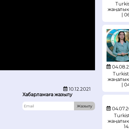
Turkis
жаңалық
| 0
04.08.
Turkis
жаңалық
| 0
10.12.2021
Хабарламаға жазылу
Жазылу
04.07.
Turki
жаңалық
14