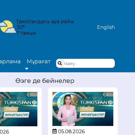
Түркістандағы ауа райы
30°
English
7 тамыз
арлама
Мұрағат
Өзге де бейнелер
05.08.2026
2026