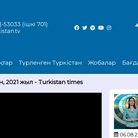
-53033 (ішкі 701)
istan.tv
қтар
Түрленген Түркістан
Жобалар
Бағд
, 2021 жыл - Turkistan times
06.08.