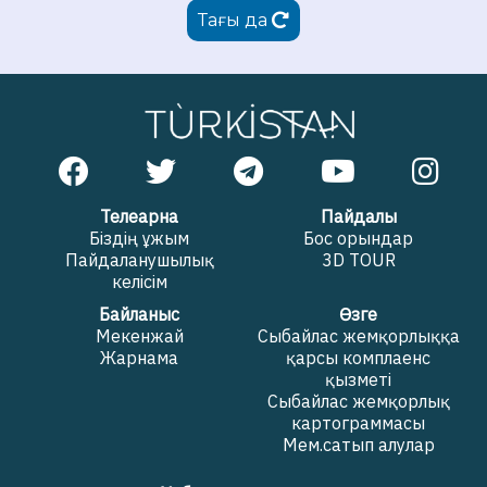
Тағы да
Телеарна
Пайдалы
Біздің ұжым
Бос орындар
Пайдаланушылық
3D TOUR
келісім
Байланыс
Өзге
Мекенжай
Сыбайлас жемқорлыққа
Жарнама
қарсы комплаенс
қызметі
Сыбайлас жемқорлық
картограммасы
Мем.сатып алулар