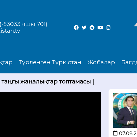
-53033 (ішкі 701)
istan.tv
қтар
Түрленген Түркістан
Жобалар
Бағд
4 таңғы жаңалықтар топтамасы |
07.08.