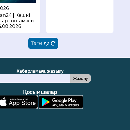
2026
tan24 | Кешкі
тар топтамасы
4.08.2026
Тағы да
Хабарламаға жазылу
Жазылу
Қосымшалар