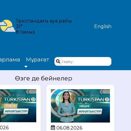
Түркістандағы ауа райы
31°
English
8 тамыз
арлама
Мұрағат
Өзге де бейнелер
2026
06.08.2026