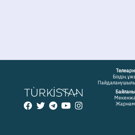
Телеарн
Біздің ұ
Пайдаланушылық
Байланы
Мекенж
Жарнам