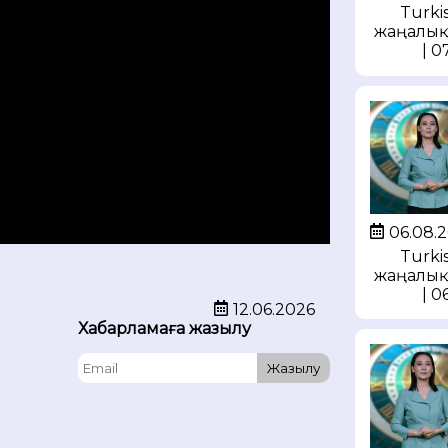
Turkis
жаңалық
| 0
06.08.
Turkis
жаңалық
| 0
12.06.2026
Хабарламаға жазылу
Жазылу