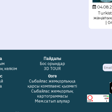
04.08.
Turkis
жаңалық
| 0
а
Пайдалы
жым
Бос орындар
 келісім
3D TOUR
с
Өзге
ай
Сыбайлас жемқорлыққа
а
қарсы комплаенс қызметі
Сыбайлас жемқорлық
картограммасы
Мем.сатып алулар