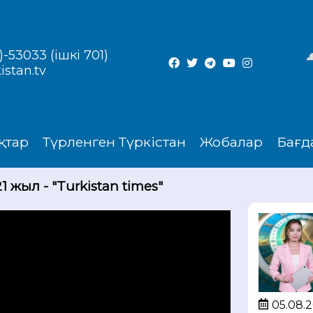
-53033 (ішкі 701)
istan.tv
қтар
Түрленген Түркістан
Жобалар
Бағд
1 жыл - "Turkistan times"
05.08.