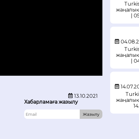
Turkis
жаңалық
| 0
04.08.
Turkis
жаңалық
| 0
14.07.2
Turki
13.10.2021
жаңалық
Хабарламаға жазылу
14
Жазылу