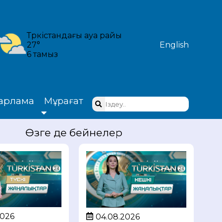
Түркістандағы ауа райы
27°
English
6 тамыз
арлама
Мұрағат
Өзге де бейнелер
2026
04.08.2026