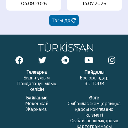
04.08.2026
14.07.2026
Тағы да
Телеарна
Пайдалы
Біздің ұжым
Бос орындар
Пайдаланушылық
3D TOUR
келісім
Байланыс
Өзге
Мекенжай
Сыбайлас жемқорлыққа
Жарнама
қарсы комплаенс
қызметі
Сыбайлас жемқорлық
картограммасы