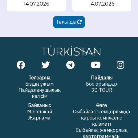
14.07.2026
14.07.2026
Тағы да
Телеарна
Пайдалы
Біздің ұжым
Бос орындар
Пайдаланушылық
3D TOUR
келісім
Байланыс
Өзге
Мекенжай
Сыбайлас жемқорлыққа
Жарнама
қарсы комплаенс
қызметі
Сыбайлас жемқорлық
картограммасы