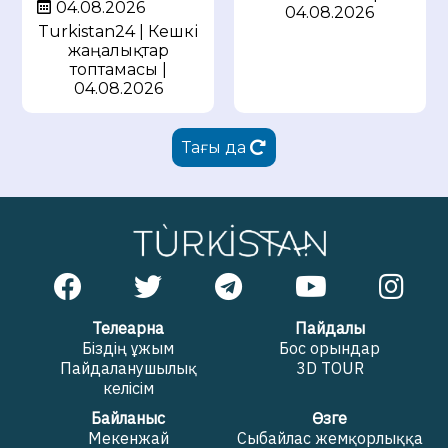
04.08.2026
04.08.2026
Turkistan24 | Кешкі
жаңалықтар
топтамасы |
04.08.2026
Тағы да
Телеарна
Пайдалы
Біздің ұжым
Бос орындар
Пайдаланушылық
3D TOUR
келісім
Байланыс
Өзге
Мекенжай
Сыбайлас жемқорлыққа