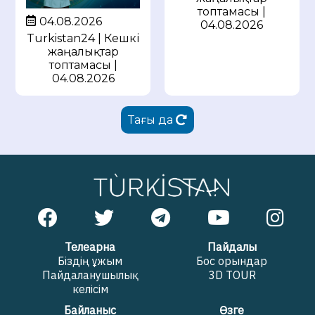
топтамасы |
04.08.2026
04.08.2026
Turkistan24 | Кешкі
жаңалықтар
топтамасы |
04.08.2026
Тағы да
Телеарна
Пайдалы
Біздің ұжым
Бос орындар
Пайдаланушылық
3D TOUR
келісім
Байланыс
Өзге