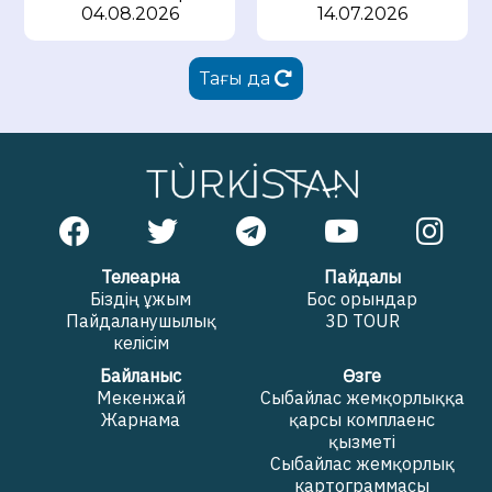
04.08.2026
14.07.2026
Тағы да
Телеарна
Пайдалы
Біздің ұжым
Бос орындар
Пайдаланушылық
3D TOUR
келісім
Байланыс
Өзге
Мекенжай
Сыбайлас жемқорлыққа
Жарнама
қарсы комплаенс
қызметі
Сыбайлас жемқорлық
картограммасы