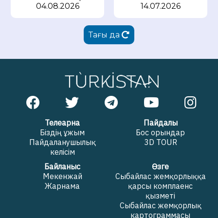
04.08.2026
14.07.2026
Тағы да
Телеарна
Пайдалы
Біздің ұжым
Бос орындар
Пайдаланушылық
3D TOUR
келісім
Байланыс
Өзге
Мекенжай
Сыбайлас жемқорлыққа
Жарнама
қарсы комплаенс
қызметі
Сыбайлас жемқорлық
картограммасы