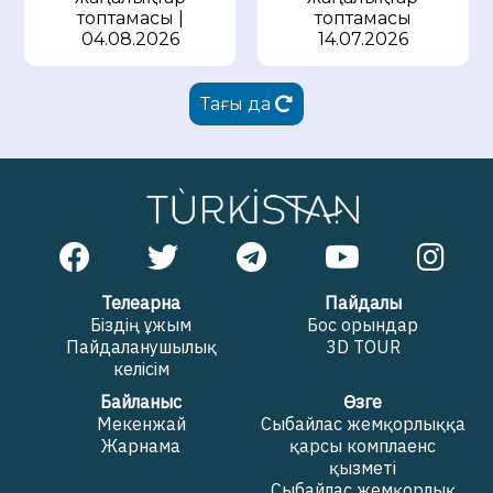
топтамасы |
топтамасы
04.08.2026
14.07.2026
Тағы да
Телеарна
Пайдалы
Біздің ұжым
Бос орындар
Пайдаланушылық
3D TOUR
келісім
Байланыс
Өзге
Мекенжай
Сыбайлас жемқорлыққа
Жарнама
қарсы комплаенс
қызметі
Сыбайлас жемқорлық