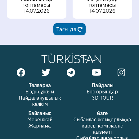
топтамасы
топтамасы
14.07.2026
14.07.2026
Тағы да
Телеарна
Пайдалы
Біздің ұжым
Бос орындар
Пайдаланушылық
3D TOUR
келісім
Байланыс
Өзге
Мекенжай
Сыбайлас жемқорлыққа
Жарнама
қарсы комплаенс
қызметі
Сыбайлас жемқорлық