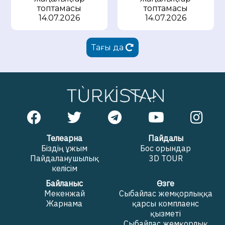
топтамасы
топтамасы
14.07.2026
14.07.2026
Тағы да
Телеарна
Пайдалы
Біздің ұжым
Бос орындар
Пайдаланушылық
3D TOUR
келісім
Байланыс
Өзге
Мекенжай
Сыбайлас жемқорлыққа
Жарнама
қарсы комплаенс
қызметі
Сыбайлас жемқорлық