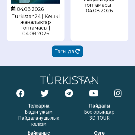
топтамасы |
04.08.2026
04.08.2026
Turkistan24 | Кешкі
жаңалықтар
топтамасы |
04.08.2026
Тағы да
Телеарна
Пайдалы
Біздің ұжым
Бос орындар
Пайдаланушылық
3D TOUR
келісім
Байланыс
Өзге