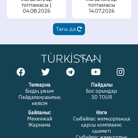
топтамасы |
топтамасы
04.08.2026
14.07.2026
Тағы да
Телеарна
Пайдалы
Біздің ұжым
Бос орындар
Пайдаланушылық
3D TOUR
келісім
Байланыс
Өзге
Мекенжай
Сыбайлас жемқорлыққа
Жарнама
қарсы комплаенс
қызметі
Сыбайлас жемқорлық