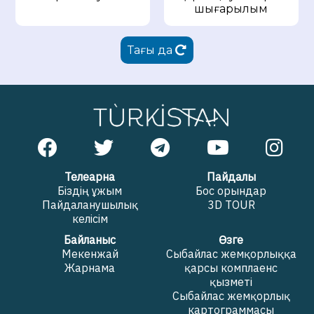
шығарылым
Тағы да
Телеарна
Пайдалы
Біздің ұжым
Бос орындар
Пайдаланушылық
3D TOUR
келісім
Байланыс
Өзге
Мекенжай
Сыбайлас жемқорлыққа
Жарнама
қарсы комплаенс
қызметі
Сыбайлас жемқорлық
картограммасы