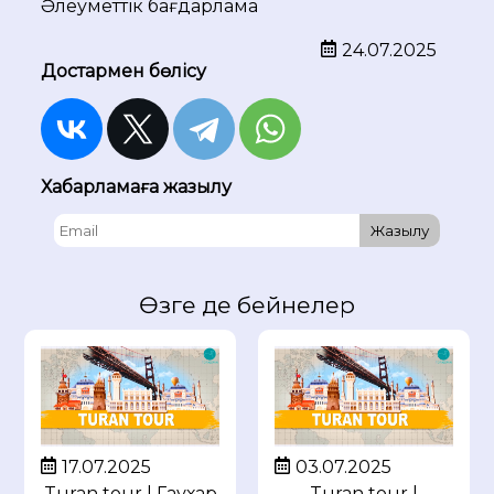
Әлеуметтік бағдарлама
24.07.2025
Достармен бөлісу
Хабарламаға жазылу
Жазылу
Өзге де бейнелер
17.07.2025
03.07.2025
Turan tour | Гаухар
Turan tour |