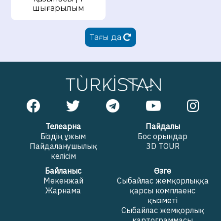
шығарылым
Тағы да
Телеарна
Пайдалы
Біздің ұжым
Бос орындар
Пайдаланушылық
3D TOUR
келісім
Байланыс
Өзге
Мекенжай
Сыбайлас жемқорлыққа
Жарнама
қарсы комплаенс
қызметі
Сыбайлас жемқорлық
картограммасы