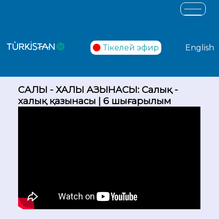
Тікелей эфир
English
САЛЫҚ - ХАЛЫҚ ҚАЗЫНАСЫ: Салық -
халық қазынасы | 6 шығарылым