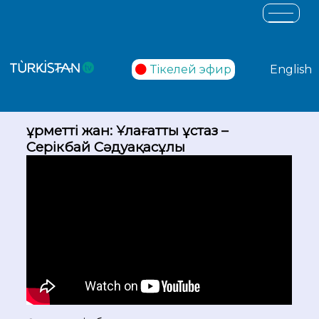
Тікелей эфир
English
Құрметті жан: Ұлағатты ұстаз –
Серікбай Сәдуақасұлы