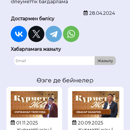
Әлеуметтік бағдарлама
28.04.2024
Достармен бөлісу
Хабарламаға жазылу
Жазылу
Өзге де бейнелер
01.11.2025
20.09.2025
Құрметті жан |
Құрметті жан |