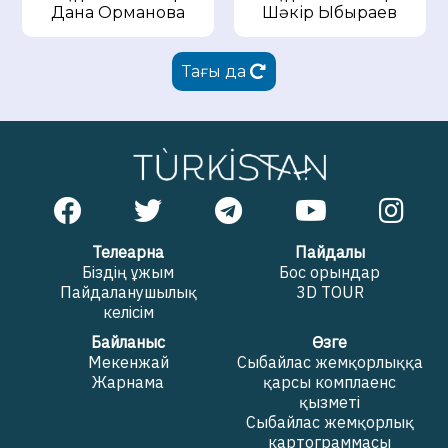
Дана Орманова
Шәкір Ыбыраев
Тағы да
Телеарна
Пайдалы
Біздің ұжым
Бос орындар
Пайдаланушылық
3D TOUR
келісім
Байланыс
Өзге
Мекенжай
Сыбайлас жемқорлыққа
Жарнама
қарсы комплаенс
қызметі
Сыбайлас жемқорлық
картограммасы