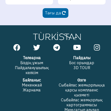
Тағы да
Телеарна
Пайдалы
Біздің ұжым
Бос орындар
Пайдаланушылық
3D TOUR
келісім
Байланыс
Өзге
Мекенжай
Сыбайлас жемқорлыққа
Жарнама
қарсы комплаенс
қызметі
Сыбайлас жемқорлық
картограммасы
Мем.сатып алулар