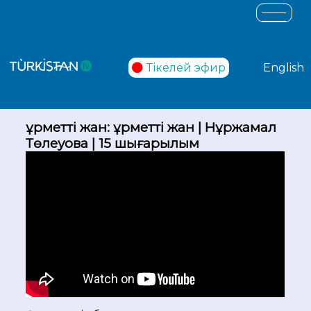
Тікелей эфир
English
Құрметті жан: Құрметті жан | Нұржамал
Төлеуова | 15 шығарылым