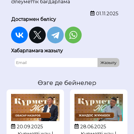
Әлеуметтік бағдарлама
01.11.2025
Достармен бөлісу
Хабарламаға жазылу
Жазылу
Өзге де бейнелер
20.09.2025
28.06.2025
Құрметті жан |
Құрметті жан |