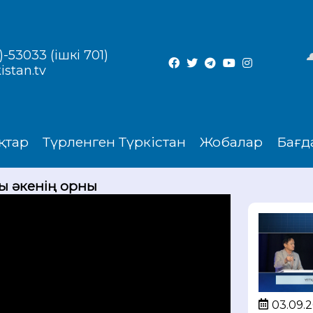
-53033 (ішкі 701)
istan.tv
қтар
Түрленген Түркістан
Жобалар
Бағд
ы әкенің орны
03.09.