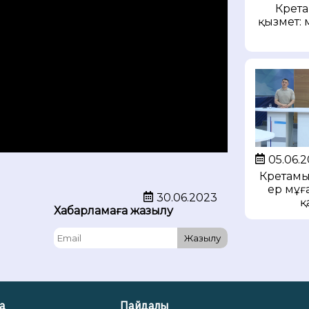
Күрет
қызмет: 
05.06.
Күретамы
ер мұғ
30.06.2023
қ
Хабарламаға жазылу
Жазылу
а
Пайдалы