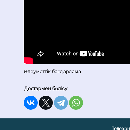
Әлеуметтік бағдарлама
Достармен бөлісу
Телеарн