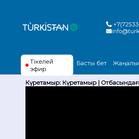
+7(72533)
info@turk
Тікелей
Басты бет
Жаңалы
эфир
Күретамыр: Күретамыр | Отбасындағ