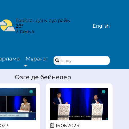
Түркістандағы ауа райы
28°
English
7 тамыз
арлама
Мұрағат
Өзге де бейнелер
16.06.2023
2023