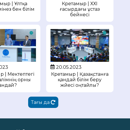
Күретамыр | ХХІ
амыр | Ұлтқа
ғасырдағы ұстаз
мінез бен білім
бейнесі
2023
20.05.2023
р | Мектептегі
Күретамыр | Қазақстанға
алімнің орны
қандай білім беру
андай?
жүйесі оңтайлы?
Тағы да