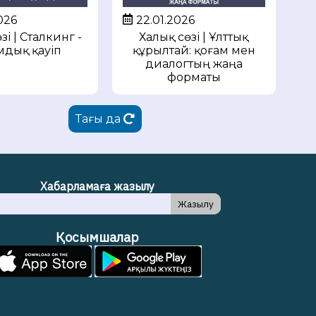
026
22.01.2026
зі | Сталкинг -
Халық сөзі | Ұлттық
мдық қауіп
құрылтай: қоғам мен
диалогтың жаңа
форматы
Тағы да
Хабарламаға жазылу
Жазылу
Қосымшалар