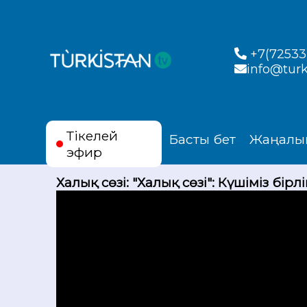
+7(72533)
info@turk
Тікелей
Басты бет
Жаңалы
эфир
Халық сөзі: "Халық сөзі": Күшіміз бірл