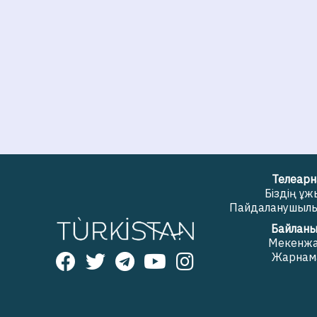
Телеарн
Біздің ұ
Пайдаланушылық
Байланы
Мекенж
Жарнам