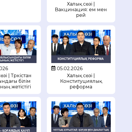
Халық сөзі |
Вакцинация: ем мен
үрей
2026
05.02.2026
зі | Түркістан
Халық сөзі |
ндағы білім
Конституциялық
ның жетістігі
реформа