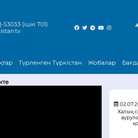
-53033 (ішкі 701)
istan.tv
қтар
Түрленген Түркістан
Жобалар
Бағд
ікте
02.07.
Халық с
аурула
қ