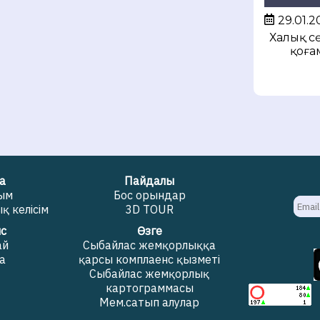
29.01.2
Халық сө
қоға
а
Пайдалы
жым
Бос орындар
 келісім
3D TOUR
с
Өзге
ай
Сыбайлас жемқорлыққа
а
қарсы комплаенс қызметі
Сыбайлас жемқорлық
картограммасы
Мем.сатып алулар