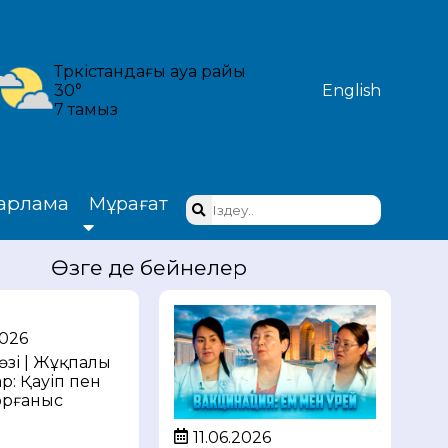
Түркістандағы ауа райы
30°
English
7 тамыз
арлама
Мұрағат
Өзге де бейнелер
2026
өзі | Жұқпалы
р: Қауіп пен
орғаныс
11.06.2026