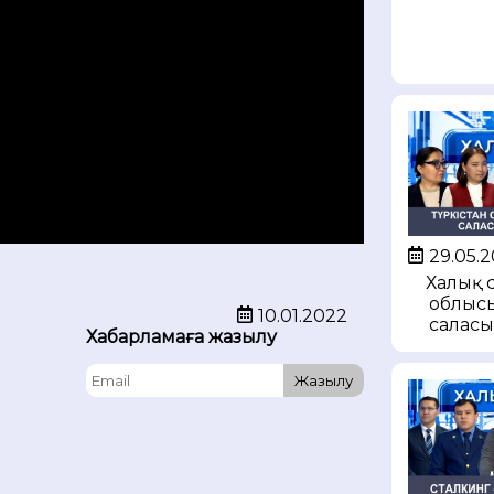
29.05.
Халық сө
облысы
10.01.2022
саласы
Хабарламаға жазылу
Жазылу