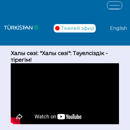
Тікелей эфир
English
Халық сөзі: "Халық сөзі": Тәуелсіздік -
тірегім!