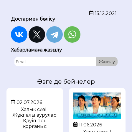
.
15.12.2021
Достармен бөлісу
Хабарламаға жазылу
Жазылу
Өзге де бейнелер
02.07.2026
Халық сөзі |
Жұқпалы аурулар:
Қауіп пен
11.06.2026
қорғаныс
Халық сөзі |