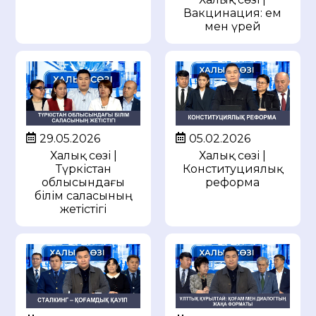
Вакцинация: ем
мен үрей
29.05.2026
05.02.2026
Халық сөзі |
Халық сөзі |
Түркістан
Конституциялық
облысындағы
реформа
білім саласының
жетістігі