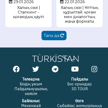
29.01.2026
22.01.2026
Халық сөзі |
Халық сөзі | Ұлттық
Сталкинг -
құрылтай: қоғам
қоғамдық қауіп
мен диалогтың
жаңа форматы
Тағы да
Телеарна
Пайдалы
Біздің ұжым
Бос орындар
Пайдаланушылық
3D TOUR
келісім
Байланыс
Өзге
Мекенжай
Сыбайлас жемқорлыққа